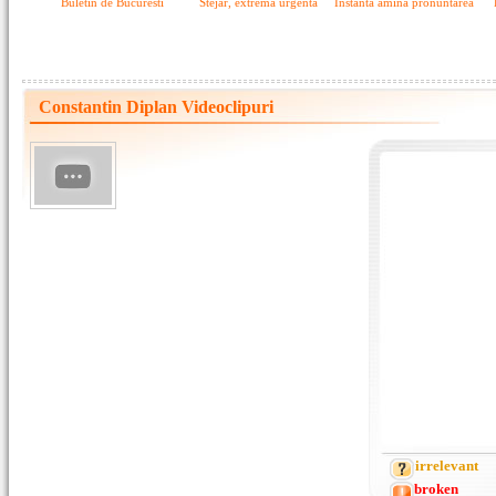
Buletin de Bucuresti
Stejar, extrema urgenta
Instanta amîna pronuntarea
Constantin Diplan Videoclipuri
irrelevant
broken