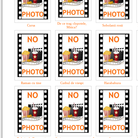
De ce trag clopotele,
Cursa
Sobolanii rosii
Mitica?
Raman cu tine
Cuibul de viespi
Harababura