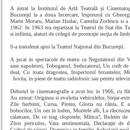
A intrat la Institutul de Artă Teatrală şi Cinemato
Bucureşti la a doua încercare, împreună cu Gheorg
Marin Moraru, Marian Hudac, Camelia Zorlescu si a a
1962. In 1963 era repartizat la Teatrul de Stat din 
si infiinta, alaturi de colegii de promoţie secţia de lim
S-a transferat apoi la Teatrul Naţional din Bucureşti.
A jucat in spectacole de teatru ca Negutatorul din 
sase napoleoni, Toboganul, Seducatorul, Un cuib de
deal, Cu toata dragostea, Inspectorul broastelor, Mu
Iovita, in piese de teatru radiofonic sau pentru
televi
Debutul in cinematografie a avut loc in 1966, cu fil
Au urmat: Originea si evolutia vehiculelor, Stejar-extr
Zile fierbinti, Cursa, Pintea, Gloria nu cânta, E a
bobocilor, Un om in loden, Muntele alb, La răscrucea
calatoare, De ce trag clopotele, Mitica?, Buletin de
Zbor periculos, Vara sentimentala, Declaraţie de d
Cuibul de viespi, Duminica in familie, Şobolanii roşi