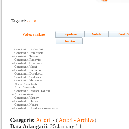
Tag-uri:
actor
Populare
Votate
Rank M
Vedete similare
Director
-
Constantin Dinischiotu
-
Constantin Dembinski
-
Constantin Tanase
-
Constantin Radovici
-
Constantin Ghenescu
-
Constantin Vaeni
-
Constantin Ramadan
-
Constantin Dinulescu
-
Constantin Codrescu
-
Constantin Simionescu
-
Michel Constantin
-
Nicu Constantin
-
Constantin Ionescu Tonciu
-
Nica Constantin
-
Constantin Varnav
-
Constantin Florescu
-
Constantin Neagu
-
Constantin Dimitrescu-severeanu
Categorie:
Actori
- (
Actori - Archiva
)
Data Adaugarii:
25 January '11