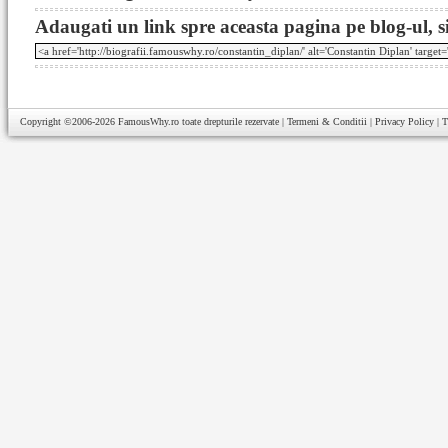
Adaugati un link spre aceasta pagina pe blog-ul, si
Copyright ©2006-2026
FamousWhy.ro
toate drepturile rezervate |
Termeni & Conditii
|
Privacy Policy
|
T