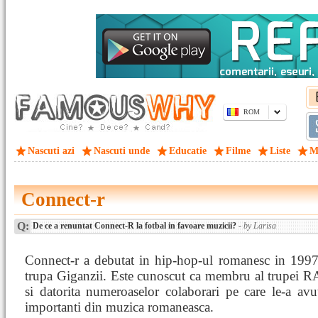
ROM
Nascuti azi
Nascuti unde
Educatie
Filme
Liste
M
Connect-r
Q:
De ce a renuntat Connect-R la fotbal in favoare muzicii?
- by Larisa
Connect-r a debutat in hip-hop-ul romanesc in 1997 
trupa Giganzii. Este cunoscut ca membru al trupei 
si datorita numeroaselor colaborari pe care le-a avut
importanti din muzica romaneasca.