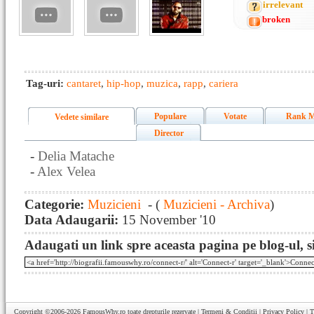
irrelevant
broken
Tag-uri:
cantaret
,
hip-hop
,
muzica
,
rapp
,
cariera
Populare
Votate
Rank M
Vedete similare
Director
-
Delia Matache
-
Alex Velea
Categorie:
Muzicieni
- (
Muzicieni - Archiva
)
Data Adaugarii:
15 November '10
Adaugati un link spre aceasta pagina pe blog-ul, si
Copyright ©2006-2026
FamousWhy.ro
toate drepturile rezervate |
Termeni & Conditii
|
Privacy Policy
|
T