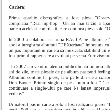
Cariera:
Prima aparitie discografica a fost piesa "Obse
compilatia "Real hip-hop". Un an mai tarziu a apa
parte a aceleiasi compilatii, care continea piesa solo "O
In 2000 a colaborat cu trupa RACLA pe albumele "Plu
apoi a inregistrat albumul "DEXteritate" impreuna cu al
un pas important in cariera sa muzicala, stabilind un r
fost primul rapper care a evoluat pe scena Eurovisonu
In 2007 a
revenit in atentia publicului cu un nou alb
ani de zile, toate piesele de pe album pastrand feeling
Albumul contine 11 piese, la o parte din ele a colab
Don Baxter. Primul single de pe album a fost "Daca 
continuare a single-ului pe care l-a lansat impre
vedere."
Urmatorul pas in cariera solo a fost realizarea piesei "
verii 2009 si a stat pe prima pozitie a Nielsen Music