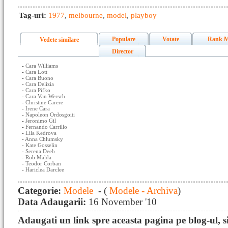
Tag-uri:
1977
,
melbourne
,
model
,
playboy
Populare
Votate
Rank M
Vedete similare
Director
-
Cara Williams
-
Cara Lott
-
Cara Buono
-
Cara Delizia
-
Cara Pifko
-
Cara Van Wersch
-
Christine Carere
-
Irene Cara
-
Napoleon Ordosgoiti
-
Jeronimo Gil
-
Fernando Carrillo
-
Lila Kedrova
-
Anna Chlumsky
-
Kate Gosselin
-
Serena Deeb
-
Rob Malda
-
Teodor Corban
-
Hariclea Darclee
Categorie:
Modele
- (
Modele - Archiva
)
Data Adaugarii:
16 November '10
Adaugati un link spre aceasta pagina pe blog-ul, si