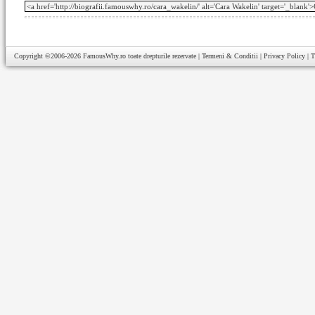
Copyright ©2006-2026
FamousWhy.ro
toate drepturile rezervate |
Termeni & Conditii
|
Privacy Policy
|
T