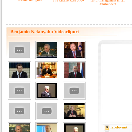
The Charlie Rose Show
Terrormanagement im 21
Jahrhundert
Benjamin Netanyahu Videoclipuri
irrelevant