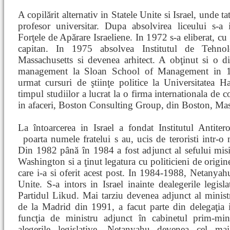
A copilărit alternativ in Statele Unite si Israel, unde ta
profesor universitar. Dupa absolvirea liceului s-a 
Forţele de Apărare Israeliene. In 1972 s-a eliberat, cu
capitan. In 1975 absolvea Institutul de Tehno
Massachusetts si devenea arhitect. A obţinut si o d
management la Sloan School of Management in 1
urmat cursuri de ştiinţe politice la Universitatea H
timpul studiilor a lucrat la o firma internationala de c
in afaceri, Boston Consulting Group, din Boston, Mas
La întoarcerea in Israel a fondat Institutul Antite
poarta numele fratelui s
au, ucis de teroristi intr-o 
Din 1982 până în 1984 a fost adjunct al sefului misi
Washington si a ţinut legatura cu politicieni de origin
care i-a si oferit acest post. In 1984-1988, Netanyah
Unite. S-a intors in Israel inainte dealegerile legisl
Partidul Likud. Mai tarziu devenea adjunct al minist
de la Madrid din 1991, a facut parte din delegaţia i
funcţia de ministru adjunct în cabinetul prim-mini
alegerile legislative, Netanyahu devenea cel mai