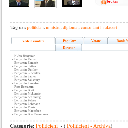
broken
Tag-uri:
politician
,
ministru
,
diplomat
,
consultant in afaceri
Populare
Votate
Rank M
Vedete similare
Director
-
H Jon Benjamin
-
Benjamin Tamuz
-
Benjamin Zemach
-
Benjamin Cattan
-
Benjamin Dunker
-
Benjamin C Bradlee
-
Benjamin Sadler
-
Benjamin Salisbury
-
Benjamin Lemaire
-
Ross Benjamin
-
Benjamin Bratt
-
Benjamin Mckenzie
-
Benjamin Schmideg
-
Benjamin Pelaez
-
Benjamin Lehmann
-
Benjamin Viertel
-
Benjamin Maccabee
-
Benjamin Boe Rasmussen
Categorie:
Politicieni
- (
Politicieni - Archiva
)