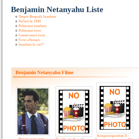
Benjamin Netanyahu Liste
Despre Biografii Israelieni
Na?teri în 1949
Politicieni israelieni
Politicieni evrei
Conservatori evrei
Evrei a?kenazi
Israelieni în via??
Benjamin Netanyahu Filme
Kriegsversprechen II -
Persona non grata