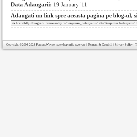
Data Adaugarii:
19 January '11
Adaugati un link spre aceasta pagina pe blog-ul, si
Copyright ©2006-2026
FamousWhy.ro
toate drepturile rezervate |
Termeni & Conditii
|
Privacy Policy
|
T