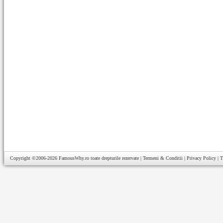
Copyright ©2006-2026
FamousWhy.ro
toate drepturile rezervate |
Termeni & Conditii
|
Privacy Policy
|
T