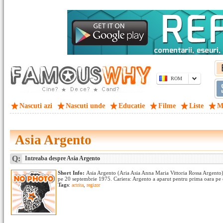
ROM
Nascuti azi
Nascuti unde
Educatie
Filme
Liste
M
Asia Argento
Q:
Intreaba despre Asia Argento
Short Info:
Asia Argento (Aria Asia Anna Maria Vittoria Rossa Argento) es
pe 20 septembrie 1975. Cariera: Argento a aparut pentru prima oara pe ec
Tags
:
actrita
,
regizor