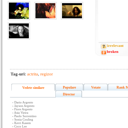
irrelevant
broken
Tag-uri:
actrita
,
regizor
Populare
Votate
Rank M
Vedete similare
Director
-
Dario Argento
-
Jayson Argento
-
Fiore Argento
-
Asia Vieira
-
Paolo Sorrentino
-
Sonia Couling
-
Kerri Kasem
-
Coco Lee