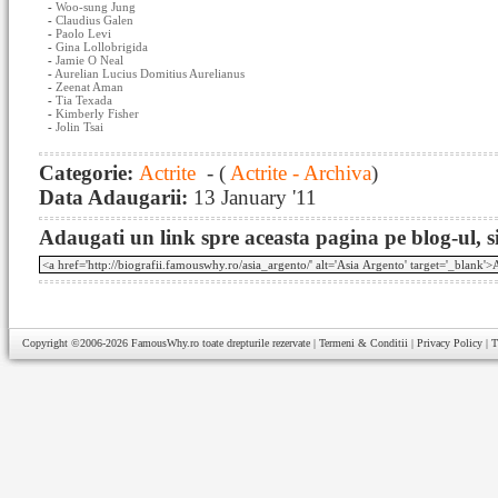
-
Woo-sung Jung
-
Claudius Galen
-
Paolo Levi
-
Gina Lollobrigida
-
Jamie O Neal
-
Aurelian Lucius Domitius Aurelianus
-
Zeenat Aman
-
Tia Texada
-
Kimberly Fisher
-
Jolin Tsai
Categorie:
Actrite
- (
Actrite - Archiva
)
Data Adaugarii:
13 January '11
Adaugati un link spre aceasta pagina pe blog-ul, si
Copyright ©2006-2026
FamousWhy.ro
toate drepturile rezervate |
Termeni & Conditii
|
Privacy Policy
|
T