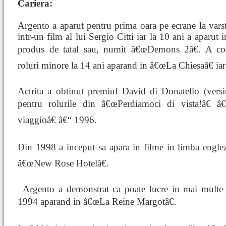
Cariera:
Argento a aparut pentru prima oara pe ecrane la vars
intr-un film al lui Sergio Citti iar la 10 ani a aparut 
produs de tatal sau, numit â€œDemons 2â€. A co
roluri minore la 14 ani aparand in â€œLa Chiesaâ€ ia
Actrita a obtinut premiul David di Donatello (ver
pentru rolurile din â€œPerdiamoci di vista!â€
viaggioâ€ â€“ 1996.
Din 1998 a inceput sa apara in filme in limba eng
â€œNew Rose Hotelâ€.
Argento a
demonstrat ca poate lucre in mai multe l
1994 aparand in â€œLa Reine Margotâ€.