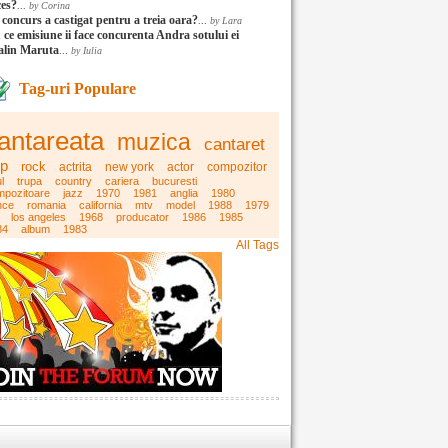
ces?
...
by Corina
 concurs a castigat pentru a treia oara?
...
by Lara
 ce emisiune ii face concurenta Andra sotului ei
alin Maruta
...
by Iulia
Tag-uri Populare
antareata
muzica
cantaret
p
rock
actrita
new york
actor
compozitor
l
trupa
country
cariera
bucuresti
mpozitoare
jazz
1970
1981
anglia
1980
nce
romania
california
mtv
model
1988
1979
los angeles
1968
producator
1986
1985
84
album
1983
All Tags