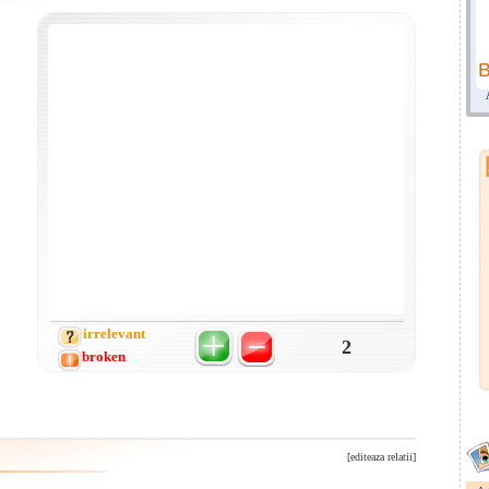
irrelevant
2
broken
[editeaza relatii]