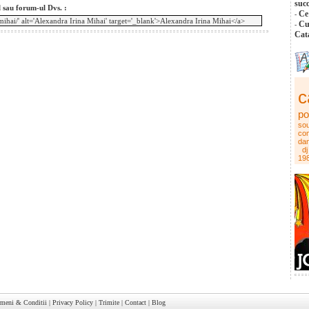
suc
l sau forum-ul Dvs. :
Ce
-
Cu
-
Cat
c
po
sou
co
da
dj
19
rmeni & Conditii
|
Privacy Policy
|
Trimite
|
Contact
|
Blog