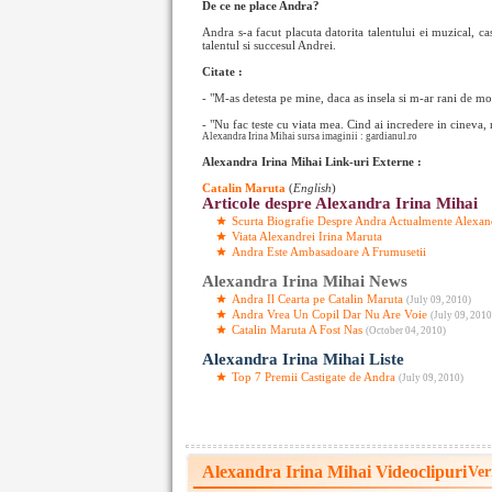
De ce ne place Andra?
Andra s-a facut placuta datorita talentului ei muzical, c
talentul si succesul Andrei.
Citate :
- "M-as detesta pe mine, daca as insela si m-ar rani de mo
- "Nu fac teste cu viata mea. Cind ai incredere in cineva, n
Alexandra Irina Mihai sursa imaginii : gardianul.ro
Alexandra Irina Mihai Link-uri Externe :
Catalin Maruta
(
English
)
Articole despre Alexandra Irina Mihai
Scurta Biografie Despre Andra Actualmente Alexan
Viata Alexandrei Irina Maruta
Andra Este Ambasadoare A Frumusetii
Alexandra Irina Mihai News
Andra Il Cearta pe Catalin Maruta
(July 09, 2010)
Andra Vrea Un Copil Dar Nu Are Voie
(July 09, 2010
Catalin Maruta A Fost Nas
(October 04, 2010)
Alexandra Irina Mihai Liste
Top 7 Premii Castigate de Andra
(July 09, 2010)
Alexandra Irina Mihai Videoclipuri
Ver