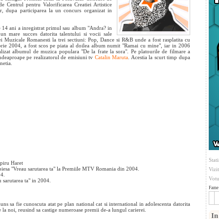
 Centrul pentru Valorificarea Creatiei Artistice
lor, dupa
participarea la un concurs organizat in
de 14 ani a inregistrat primul sau album "Andra? in
un mare succes datorita talentului si vocii sale
ei Muzicale Romanesti la trei sectiuni: Pop, Dance si R&B unde a fost rasplatita cu
rie 2004, a fost scos pe piata al doilea album numit "Ramai cu mine", iar in 2006
izat albumul de muzica populara "De la frate la sora". Pe platourile de filmare a
 indeaproape pe realizatorul de emisiuni tv
Catalin Maruta
. Acestia la scurt timp dupa
netia.
Stati
Spiru Haret
 piesa "Vreau sarutarea ta" la Premiile MTV Romania din 2004.
Vizi
04.
Votu
 sarutarea ta" in 2004.
Fame 
ns sa fie cunoscuta atat pe plan national cat si international in adolescenta datorita
 la noi, reusind sa castige numeroase premii de-a lungul carierei.
In