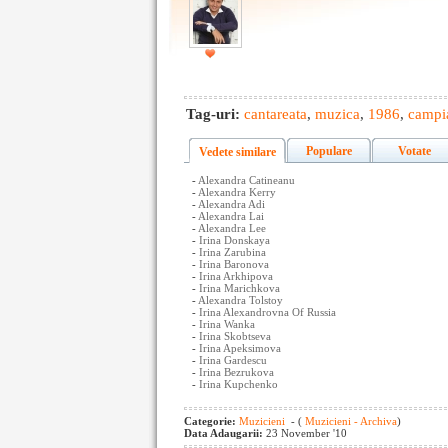
Tag-uri:
cantareata
,
muzica
,
1986
,
campia
Populare
Votate
Vedete similare
-
Alexandra Catineanu
-
Alexandra Kerry
-
Alexandra Adi
-
Alexandra Lai
-
Alexandra Lee
-
Irina Donskaya
-
Irina Zarubina
-
Irina Baronova
-
Irina Arkhipova
-
Irina Marichkova
-
Alexandra Tolstoy
-
Irina Alexandrovna Of Russia
-
Irina Wanka
-
Irina Skobtseva
-
Irina Apeksimova
-
Irina Gardescu
-
Irina Bezrukova
-
Irina Kupchenko
Categorie:
Muzicieni
- (
Muzicieni - Archiva
)
Data Adaugarii:
23 November '10