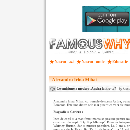
Nascuti azi
Nascuti unde
Educatie
Alexandra Irina Mihai
Q:
Ce emisiune a moderat Andra la Pro tv?
- by Car
Alexandra Irina Mihai, cu numele de scena Andra, s-a na
Romania. Este una dintre cele mai puternice voci ale muz
Biografie si Cariera :
Inca de copil si-a manifestat marea sa pasiune pentru muz
concursul de copii "Tip Top Minitop". Putea sa interpret
Whitney Huston, dar si muzica populara. La 9 ani a pr
populara de la Targu Jiu "Pe fir de balada". La 11 ani 