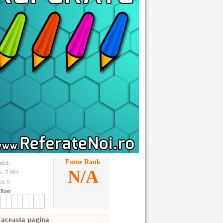
Fame Rank
stici:
N/A
te: 5,994
ri:
0
Riser
 aceasta pagina