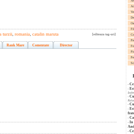
Ar
Ac
Ve
De
Oa
Fi
 turzii
,
romania
,
catalin maruta
[editeaza tag-uri]
Co
Pr
Rank Mare
Comentate
Director
Fo
Pi
Pe
Sc
Ce
-
Es
-
Izabe
Cu
-
Ralu
Cu
-
Es
-
frat
Cat
-
In
-
And
Ce
-