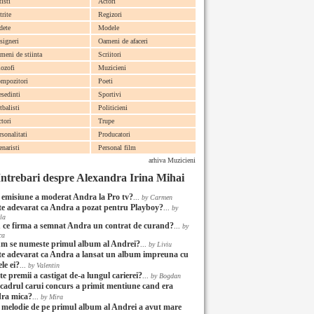
tisti
Actori
trite
Regizori
dete
Modele
signeri
Oameni de afaceri
meni de stiinta
Scriitori
lozofi
Muzicieni
mpozitori
Poeti
esedinti
Sportivi
tbalisti
Politicieni
ctori
Trupe
rsonalitati
Producatori
enaristi
Personal film
arhiva Muzicieni
Intrebari despre Alexandra Irina Mihai
 emisiune a moderat Andra la Pro tv?
...
by Carmen
te adevarat ca Andra a pozat pentru Playboy?
...
by
la
 ce firma a semnat Andra un contrat de curand?
...
by
ca
m se numeste primul album al Andrei?
...
by Liviu
te adevarat ca Andra a lansat un album impreuna cu
ele ei?
...
by Valentin
e premii a castigat de-a lungul carierei?
...
by Bogdan
 cadrul carui concurs a primit mentiune cand era
ra mica?
...
by Mira
 melodie de pe primul album al Andrei a avut mare