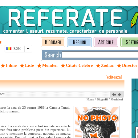
ROM
Filme
Liste
Monden
Citate Celebre
Zodiac
Director
[editeaza]
men
Home
/
Biografii
/
Muzicieni
scut la data de 23 august 1986 la Campia Turzii,
icii romanesti.
ica. La varsta de 7 ani a fost invitata sa cante la
eze fara nicio problema piese din repertoriul lui
imit o mentiune la concursul national de muzica
a castigat Premiul Intai la Festivalul Concurs de