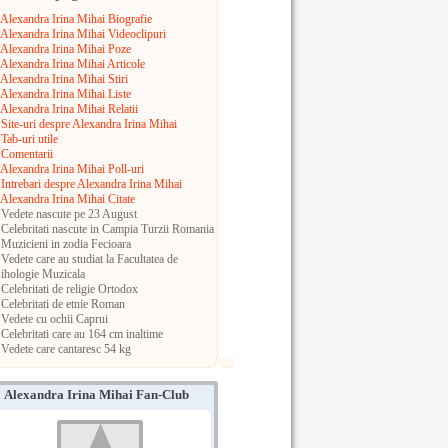
Alexandra Irina Mihai Biografie
Alexandra Irina Mihai Videoclipuri
Alexandra Irina Mihai Poze
Alexandra Irina Mihai Articole
Alexandra Irina Mihai Stiri
Alexandra Irina Mihai Liste
Alexandra Irina Mihai Relatii
Site-uri despre Alexandra Irina Mihai
Tab-uri utile
Comentarii
Alexandra Irina Mihai Poll-uri
Intrebari despre Alexandra Irina Mihai
Alexandra Irina Mihai Citate
Vedete nascute pe 23 August
Celebritati nascute in Campia Turzii
Romania
Muzicieni in zodia Fecioara
Vedete care au studiat la Facultatea de
ihologie Muzicala
Celebritati de religie Ortodox
Celebritati de etnie Roman
Vedete cu ochii Caprui
Celebritati care au 164 cm inaltime
Vedete care cantaresc 54 kg
Alexandra Irina Mihai Fan-Club