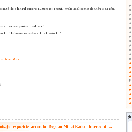
astigand de-a lungul carierei numeroase premii, multe adolescente dorindu-si sa aiba
arte daca as suporta chinul asta."
u-i pui la incercare vorbele si nici gesturile."
dra Irina Maruta
Ps
)
nisajul expozitiei artistului Bogdan Mihai Radu - Intercontin...