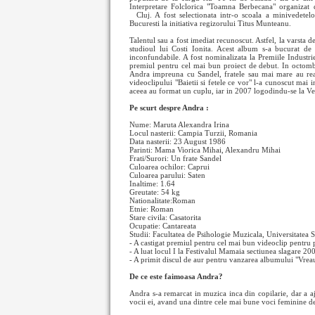
Interpretare Folclorica "Toamna Berbecana" organizat de
Cluj. A fost selectionata intr-o scoala a minivedete
Bucuresti la initiativa regizorului Titus Munteanu.
Talentul sau a fost imediat recunoscut. Astfel, la varsta 
studioul lui Costi Ionita. Acest album s-a bucurat de 
inconfundabile. A fost nominalizata la Premiile Industri
premiul pentru cel mai bun proiect de debut. In octomb
Andra impreuna cu Sandel, fratele sau mai mare au real
videoclipului "Baietii si fetele ce vor" l-a cunoscut mai
aceea au format un cuplu, iar in 2007 logodindu-se la Ve
Pe scurt despre Andra :
Nume: Maruta Alexandra Irina
Locul nasterii: Campia Turzii, Romania
Data nasterii: 23 August 1986
Parinti: Mama Viorica Mihai, Alexandru Mihai
Frati/Surori: Un frate Sandel
Culoarea ochilor: Caprui
Culoarea parului: Saten
Inaltime: 1.64
Greutate: 54 kg
Nationalitate:Roman
Etnie: Roman
Stare civila: Casatorita
Ocupatie: Cantareata
Studii: Facultatea de Psihologie Muzicala, Universitatea 
- A castigat premiul pentru cel mai bun videoclip pentru
- A luat locul I la Festivalul Mamaia sectiunea slagare 20
- A primit discul de aur pentru vanzarea albumului "Vreau
De ce este faimoasa Andra?
Andra s-a remarcat in muzica inca din copilarie, dar a aju
vocii ei, avand una dintre cele mai bune voci feminine de