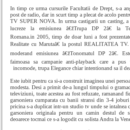
In timp ce urma cursurile Facultatii de Drept, s-a an
post de radio, dar in scurt timp a plecat de acolo pentr
TV SUPER NOVA. In urma castigarii un casting, a 
lucreze la emisiunea â€žTrupa DP 2â€ la Tel
Romana.in 2005, timp de doar luni a fost prezentato
Realitate cu Marutaâ€ la postul REALITATEA TV. U
moderand emisiunea â€žTonomatul DP 2â€. Este
faimoasa sa campanie anti-playback care a pus ve
incomode, trupa Elegance chiar intentionand sa il de
Este iubit pentru ca si-a construit imaginea unei pers
modesta. Desi a primit de-a lungul timpului o gramada
televiziuni, toate acestea au fost refuzate, ramanand f
garsoniera cumparata cu banii stransi din 3-4 jobur
pricina s-a duplicat intr-un studio tv unde se intalnea 
garsoniera originala pentru un camin destul de sp
deoarece tocmai ce s-a logodit cu solista Andra la Vene