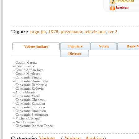
irrelevant
broken
Tag-uri:
targu-jiu
,
1978
,
prezentator
,
televiziune
,
tvr 2
Populare
Votate
Rank M
Vedete similare
Director
-
Catalin Maruta
-
Catalin Fetita
-
Catalin Adrian Iova
-
Catalin Mitulescu
-
Constantin Tanase
-
Constantin Dinischiotu
-
Constantin Dembinski
-
Constantin Radovici
-
Andra Maruta
-
Constantin Vaeni
-
Constantin Ghenescu
-
Constantin Ramadan
-
Constantin Codrescu
-
Constantin Dinulescu
-
Constantin Simionescu
-
Michel Constantin
-
Nicu Constantin
-
Constantin Ionescu Tonciu
Categorie:
Vedete
- (
Vedete - Archiva
)