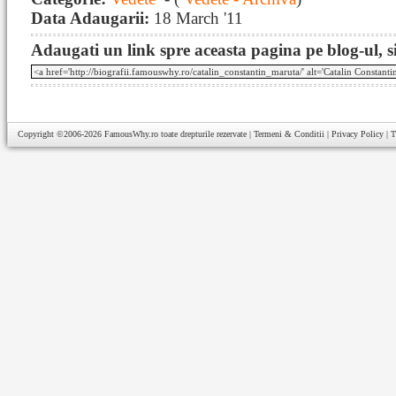
Data Adaugarii:
18 March '11
Adaugati un link spre aceasta pagina pe blog-ul, si
Copyright ©2006-2026
FamousWhy.ro
toate drepturile rezervate |
Termeni & Conditii
|
Privacy Policy
|
T