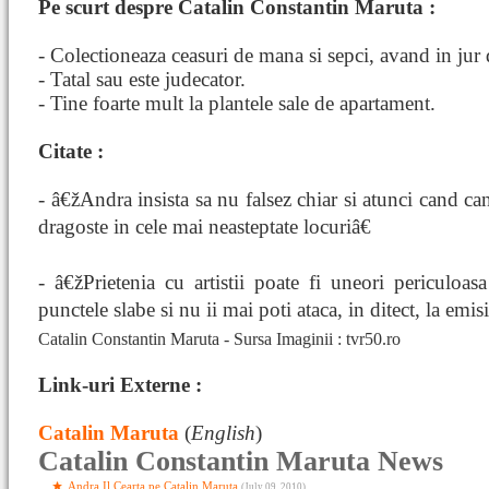
Pe scurt despre Catalin Constantin Maruta :
- Colectioneaza ceasuri de mana si sepci, avand in jur 
- Tatal sau este judecator.
- Tine foarte mult la plantele sale de apartament.
Citate :
- â€žAndra insista sa nu falsez chiar si atunci cand can
dragoste in cele mai neasteptate locuriâ€
- â€žPrietenia cu artistii poate fi uneori periculoas
punctele slabe si nu ii mai poti ataca, in ditect, la emis
Catalin Constantin Maruta - Sursa Imaginii : tvr50.ro
Link-uri Externe :
Catalin Maruta
(
English
)
Catalin Constantin Maruta News
Andra Il Cearta pe Catalin Maruta
(July 09, 2010)