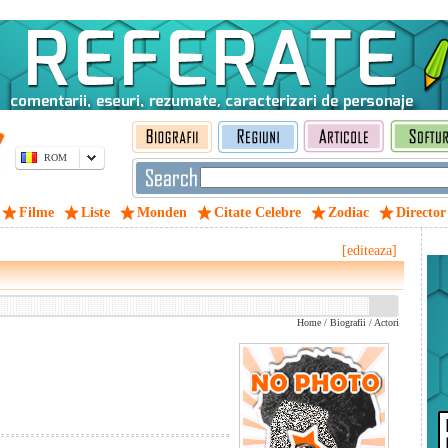
ROM
Filme
Liste
Monden
Citate Celebre
Zodiac
Director
[editeaza]
Home
/
Biografii
/
Actori