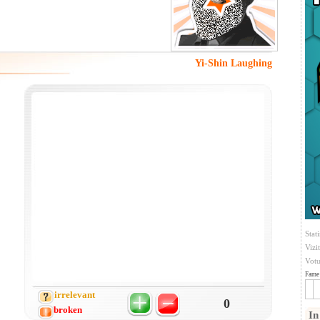
Yi-Shin Laughing
Stati
Vizi
Votu
Fame 
irrelevant
0
broken
In