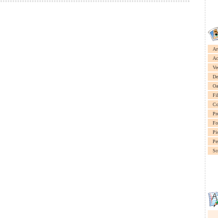
Ar
Ac
Ve
De
Oa
Fi
Co
Pr
Fo
Pi
Pe
Sc