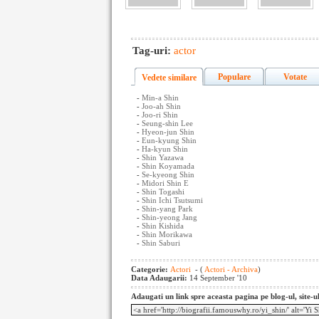
Tag-uri:
actor
Populare
Votate
Vedete similare
-
Min-a Shin
-
Joo-ah Shin
-
Joo-ri Shin
-
Seung-shin Lee
-
Hyeon-jun Shin
-
Eun-kyung Shin
-
Ha-kyun Shin
-
Shin Yazawa
-
Shin Koyamada
-
Se-kyeong Shin
-
Midori Shin E
-
Shin Togashi
-
Shin Ichi Tsutsumi
-
Shin-yang Park
-
Shin-yeong Jang
-
Shin Kishida
-
Shin Morikawa
-
Shin Saburi
Categorie:
Actori
- (
Actori - Archiva
)
Data Adaugarii:
14 September '10
Adaugati un link spre aceasta pagina pe blog-ul, site-u