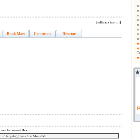
[editeaza tag-uri]
Rank Mare
Comentate
Director
Co
l sau forum-ul Dvs. :