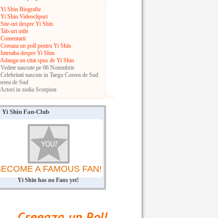
Yi Shin Biografie
Yi Shin Videoclipuri
Site-uri despre Yi Shin
Tab-uri utile
Comentarii
Creeaza un poll pentru Yi Shin
Intreaba despre Yi Shin
Adauga un citat spus de Yi Shin
Vedete nascute pe 06 Noiembrie
Celebritati nascute in Taegu
Coreea de Sud
reea de Sud
Actori in zodia Scorpion
Yi Shin Fan-Club
BECOME A FAMOUS FAN!
Yi Shin has no Fans yet!