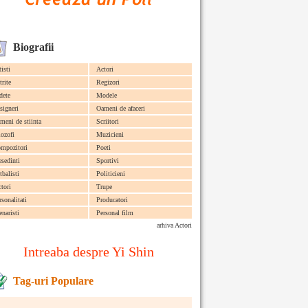
Biografii
tisti
Actori
trite
Regizori
dete
Modele
signeri
Oameni de afaceri
meni de stiinta
Scriitori
lozofi
Muzicieni
mpozitori
Poeti
esedinti
Sportivi
tbalisti
Politicieni
ctori
Trupe
rsonalitati
Producatori
enaristi
Personal film
arhiva Actori
Intreaba despre Yi Shin
Tag-uri Populare