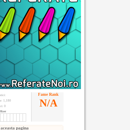
Fame Rank
stici:
N/A
te: 1,180
ri:
0
Riser
 aceasta pagina