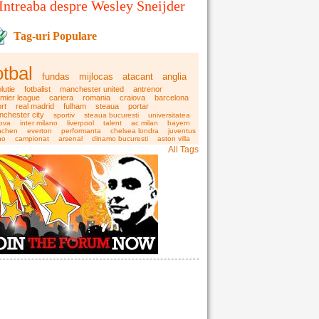
Intreaba despre Wesley Sneijder
Tag-uri Populare
otbal
fundas
mijlocas
atacant
anglia
lutie
fotbalist
manchester united
antrenor
mier league
cariera
romania
craiova
barcelona
rt
real madrid
fulham
steaua
portar
chester city
sportiv
steaua bucuresti
universitatea
iova
inter milano
liverpool
talent
ac milan
bayern
nchen
everton
performanta
chelsea londra
juventus
no
campionat
arsenal
dinamo bucuresti
aston villa
All Tags