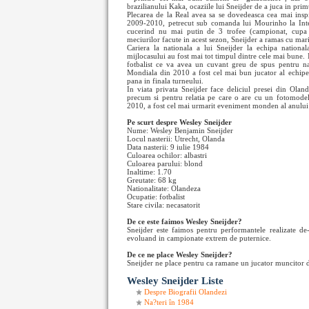
brazilianului Kaka, ocaziile lui Sneijder de a juca in prim
Plecarea de la Real avea sa se dovedeasca cea mai insp
2009-2010, petrecut sub comanda lui Mourinho la Inter
cucerind nu mai putin de 3 trofee (campionat, cupa
meciurilor facute in acest sezon, Sneijder a ramas cu mar
Cariera la nationala a lui Sneijder la echipa national
mijlocasului au fost mai tot timpul dintre cele mai bune. 
fotbalist ce va avea un cuvant greu de spus pentru n
Mondiala din 2010 a fost cel mai bun jucator al echipe
pana in finala turneului.
In viata privata Sneijder face deliciul presei din Oland
precum si pentru relatia pe care o are cu un fotomodel
2010, a fost cel mai urmarit eveniment monden al anului 
Pe scurt despre Wesley Sneijder
Nume: Wesley Benjamin Sneijder
Locul nasterii: Utrecht, Olanda
Data nasterii: 9 iulie 1984
Culoarea ochilor: albastri
Culoarea parului: blond
Inaltime: 1.70
Greutate: 68 kg
Nationalitate: Olandeza
Ocupatie: fotbalist
Stare civila: necasatorit
De ce este faimos Wesley Sneijder?
Sneijder este faimos pentru performantele realizate de-
evoluand in campionate extrem de puternice.
De ce ne place Wesley Sneijder?
Sneijder ne place pentru ca ramane un jucator muncitor de
Wesley Sneijder Liste
Despre Biografii Olandezi
Na?teri în 1984