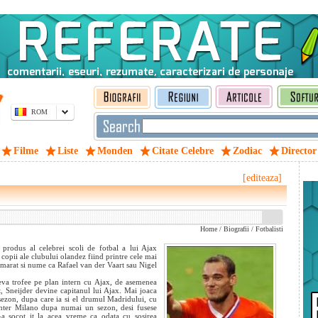
ROM
Filme
Liste
Monden
Citate Celebre
Zodiac
Director
[editeaza]
Home
/
Biografii
/
Fotbalisti
n produs al celebrei scoli de fotbal a lui Ajax
copii ale clubului olandez fiind printre cele mai
umarat si nume ca Rafael van der Vaart sau Nigel
teva trofee pe plan intern cu Ajax, de asemenea
, Sneijder devine capitanul lui Ajax. Mai joaca
 sezon, dupa care ia si el drumul Madridului, cu
Inter Milano dupa numai un sezon, desi fusese
s-a socot
it la acea vreme ca odata cu sosirea