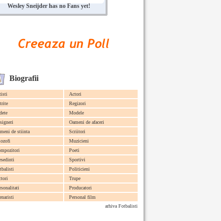
Wesley Sneijder has no Fans yet!
Biografii
tisti
Actori
trite
Regizori
dete
Modele
signeri
Oameni de afaceri
meni de stiinta
Scriitori
lozofi
Muzicieni
mpozitori
Poeti
esedinti
Sportivi
tbalisti
Politicieni
ctori
Trupe
rsonalitati
Producatori
enaristi
Personal film
arhiva Fotbalisti