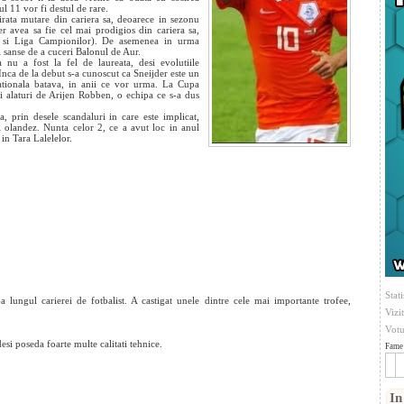
ul 11 vor fi destul de rare.
irata mutare din cariera sa, deoarece in sezonu
 avea sa fie cel mai prodigios din cariera sa,
 si Liga Campionilor). De asemenea in urma
i sanse de a cuceri Balonul de Aur.
a nu a fost la fel de laureata, desi evolutiile
Inca de la debut s-a cunoscut ca Sneijder este un
ationala batava, in anii ce vor urma. La Cupa
i alaturi de Arijen Robben, o echipa ce s-a dus
a, prin desele scandaluri in care este implicat,
 olandez. Nunta celor 2, ce a avut loc in anul
in Tara Lalelelor.
Stati
a lungul carierei de fotbalist. A castigat unele dintre cele mai importante trofee,
Vizi
Votu
si poseda foarte multe calitati tehnice.
Fame 
In