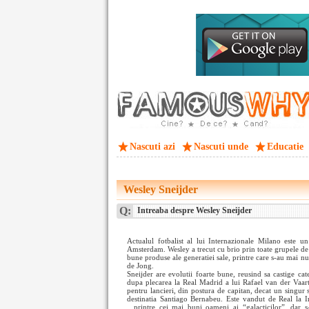
Nascuti azi
Nascuti unde
Educatie
Wesley Sneijder
Q:
Intreaba despre Wesley Sneijder
Actualul fotbalist al lui Internazionale Milano este u
Amsterdam. Wesley a trecut cu brio prin toate grupele de 
bune produse ale generatiei sale, printre care s-au mai n
de Jong.
Sneijder are evolutii foarte bune, reusind sa castige ca
dupa plecarea la Real Madrid a lui Rafael van der Vaart
pentru lancieri, din postura de capitan, decat un singur
destinatia Santiago Bernabeu. Este vandut de Real la 
printre cei mai buni oameni ai “galacticilor”, dar 