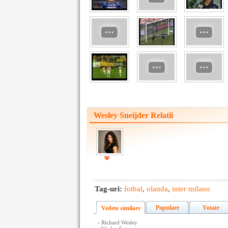
Wesley Sneijder Relatii
Tag-uri:
fotbal
,
olanda
,
inter milano
Populare
Votate
Vedete similare
-
Richard Wesley