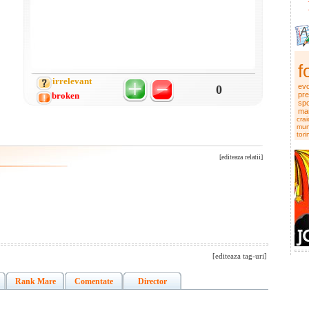
f
irrelevant
evo
0
broken
pre
spo
man
cra
mu
tori
[editeaza relatii]
[editeaza tag-uri]
Rank Mare
Comentate
Director