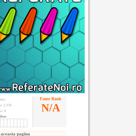
Fame Rank
stici:
N/A
te: 2,334
ri:
0
Riser
 aceasta pagina