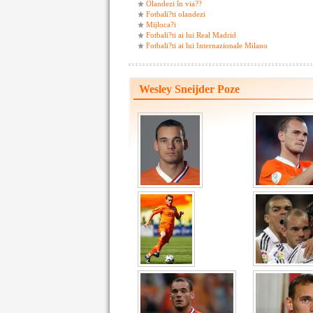
Olandezi în via??
Fotbali?ti olandezi
Mijloca?i
Fotbali?ti ai lui Real Madrid
Fotbali?ti ai lui Internazionale Milano
Wesley Sneijder Poze