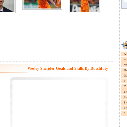
Ar
Ac
Ve
Wesley Sneijder Goals and Skills By Dutchfuty
De
Oa
Fi
Co
Pr
Fo
Pi
Pe
Sc