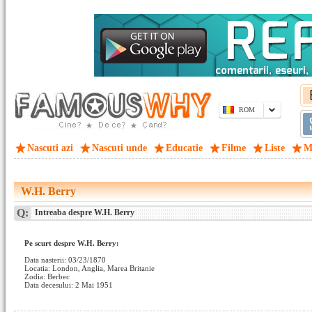
ROM
Nascuti azi
Nascuti unde
Educatie
Filme
Liste
M
W.H. Berry
Q:
Intreaba despre W.H. Berry
Pe scurt despre W.H. Berry:
Data nasterii: 03/23/1870
Locatia: London, Anglia, Marea Britanie
Zodia: Berbec
Data decesului: 2 Mai 1951