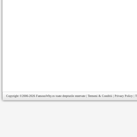
Copyright ©2006-2026
FamousWhy.ro
toate drepturile rezervate |
Termeni & Conditii
|
Privacy Policy
|
T