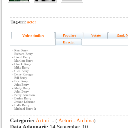
Tag-uri:
actor
Populare
Votate
Rank M
Vedete similare
Director
-
Ken Berry
-
Richard Berry
-
David Berry
-
Marilou Berry
-
Chuck Berry
-
Mike Berry
-
Glen Berry
-
Berry Kroeger
-
Bill Berry
-
Eric Berry
-
Jules Berry
-
Mady Berry
-
John Berry
-
Berry Berenson
-
Darien Berry
-
Jeanne Labrune
-
Halle Berry
-
Michael Berry Jr
Categorie:
Actori
- (
Actori - Archiva
)
Data Adaugarii:
14 September '10