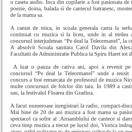
o caseta audio. Inca din copilarie a fost pasionata de
poezie, doina, balada si de cantecul batranesc, most
de la mama sa.
A cantat de mica, in scoala generala canta la serba
continuat cu muzica si la liceu, unde in al treilea a
concursul interjudetean “Pe deal la Teleormanel”, la co
A absolvit Scoala sanitara Carol Davila din Alexa
Facultatii de Administratie Publica la Spiru Haret tot 
A luat
o pauza de cativa ani, apoi a revenit pe
concursul “Pe deal la Teleormanel” unde a reusit 
concurs a fost remarcata de profesorul de muzica Nico
multe concursuri de folclor din tara. In 1989 a casti
sau, la festivalul Floarea din Gradina.
A facut numeroase inregistrari la radio, compact-discur
Mai bine de 20 de ani muzica a fost marea sa pasiun
spectacol ca solist al :Ansamblului de cantece si dan
ceva timp muzica a trecut pe locul doi, Viorica indra
ajuns astfel realizator tv de emisiuni culturale la un p