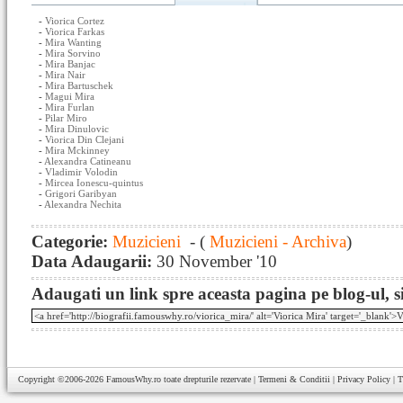
-
Viorica Cortez
-
Viorica Farkas
-
Mira Wanting
-
Mira Sorvino
-
Mira Banjac
-
Mira Nair
-
Mira Bartuschek
-
Magui Mira
-
Mira Furlan
-
Pilar Miro
-
Mira Dinulovic
-
Viorica Din Clejani
-
Mira Mckinney
-
Alexandra Catineanu
-
Vladimir Volodin
-
Mircea Ionescu-quintus
-
Grigori Garibyan
-
Alexandra Nechita
Categorie:
Muzicieni
- (
Muzicieni - Archiva
)
Data Adaugarii:
30 November '10
Adaugati un link spre aceasta pagina pe blog-ul, si
Copyright ©2006-2026
FamousWhy.ro
toate drepturile rezervate |
Termeni & Conditii
|
Privacy Policy
|
T