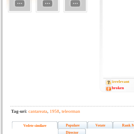
irrelevant
broken
Tag-uri:
cantareata
,
1958
,
teleorman
Populare
Votate
Rank M
Vedete similare
Director