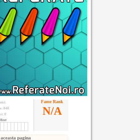
Fame Rank
stici:
N/A
te: 848
ri:
0
Riser
 aceasta pagina