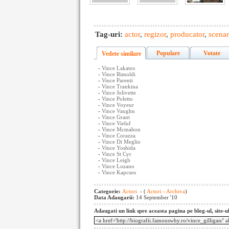
Tag-uri:
actor
,
regizor
,
producator
,
scenar
Populare
Votate
Vedete similare
-
Vince Lakatos
-
Vince Rimoldi
-
Vince Parenti
-
Vince Trankina
-
Vince Jolivette
-
Vince Poletto
-
Vince Voyeur
-
Vince Vaughn
-
Vince Grant
-
Vince Vieluf
-
Vince Mcmahon
-
Vince Corazza
-
Vince Di Meglio
-
Vince Yoshida
-
Vince St Cyr
-
Vince Leigh
-
Vince Lozano
-
Vince Kapcsos
Categorie:
Actori
- (
Actori - Archiva
)
Data Adaugarii:
14 September '10
Adaugati un link spre aceasta pagina pe blog-ul, site-u