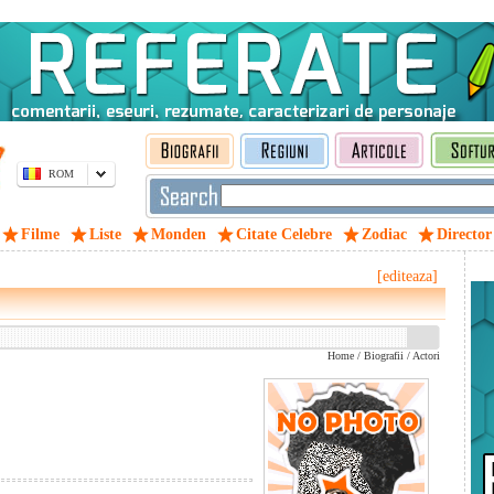
ROM
Filme
Liste
Monden
Citate Celebre
Zodiac
Director
[editeaza]
Home
/
Biografii
/
Actori