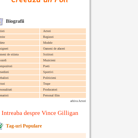
Biografii
tisti
Actori
trite
Regizori
dete
Modele
signeri
Oameni de afaceri
meni de stiinta
Scriitori
lozofi
Muzicieni
mpozitori
Poeti
esedinti
Sportivi
tbalisti
Politicieni
ctori
Trupe
rsonalitati
Producatori
enaristi
Personal film
arhiva Actori
Intreaba despre Vince Gilligan
Tag-uri Populare