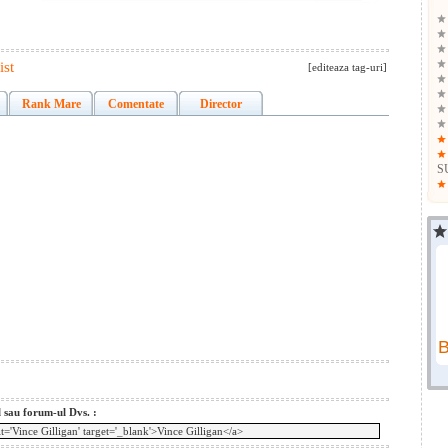
ist
[editeaza tag-uri]
Rank Mare
Comentate
Director
S
l sau forum-ul Dvs. :