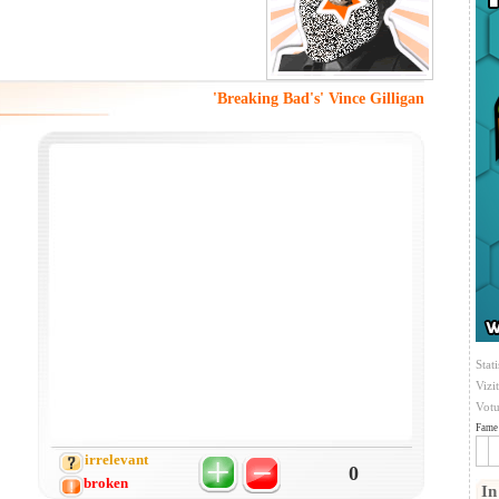
'Breaking Bad's' Vince Gilligan
Stati
Vizi
Votu
Fame 
irrelevant
0
broken
In