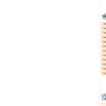
Ar
Ac
Ve
De
Oa
Fi
Co
Pr
Fo
Pi
Pe
Sc