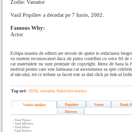
Zodie: Varsator
Vasil Popiliev a decedat pe 7 Iunie, 2002.
Famous Why:
Actor
Echipa noastra de editori are nevoie de ajutor in redactarea biogra
va suntem recunoscatori daca ati putea contribui cu orice fel de 
cat materialele nu sunt protejate de copyright. Ideea de baza la fi
motivul pentru care este faimoasa cat ascensiunea sa spre celebrita
al site-ului, tot ce trebuie sa faceti este sa dati click pe link-ul [e
Tag-uri:
1929
,
varsator
,
bukovtzi-miziya
Populare
Votate
Rank M
Vedete similare
Director
-
Vasil Popov
-
Vasil Mirchev
-
Vasil Akiov
-
Vasil Kirkov