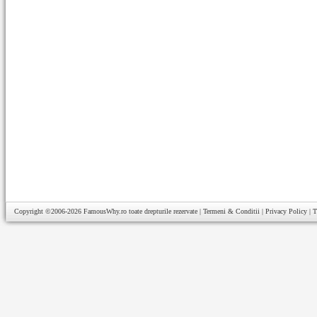
Copyright ©2006-2026
FamousWhy.ro
toate drepturile rezervate |
Termeni & Conditii
|
Privacy Policy
|
T