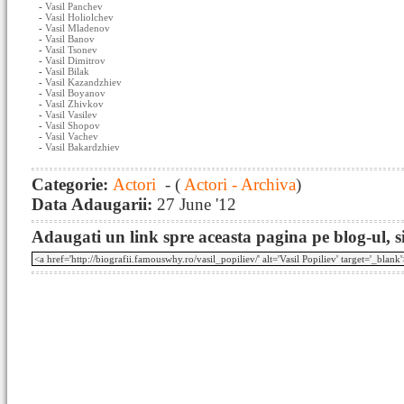
-
Vasil Panchev
-
Vasil Holiolchev
-
Vasil Mladenov
-
Vasil Banov
-
Vasil Tsonev
-
Vasil Dimitrov
-
Vasil Bilak
-
Vasil Kazandzhiev
-
Vasil Boyanov
-
Vasil Zhivkov
-
Vasil Vasilev
-
Vasil Shopov
-
Vasil Vachev
-
Vasil Bakardzhiev
Categorie:
Actori
- (
Actori - Archiva
)
Data Adaugarii:
27 June '12
Adaugati un link spre aceasta pagina pe blog-ul, si