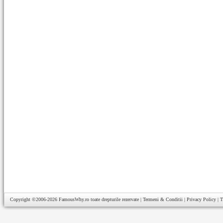
Copyright ©2006-2026
FamousWhy.ro
toate drepturile rezervate |
Termeni & Conditii
|
Privacy Policy
|
T