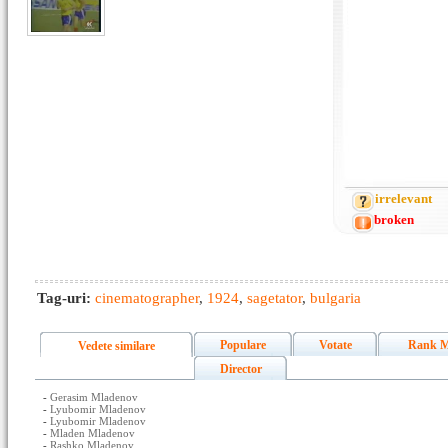
irrelevant
broken
Tag-uri:
cinematographer
,
1924
,
sagetator
,
bulgaria
Populare
Votate
Rank M
Vedete similare
Director
-
Gerasim Mladenov
-
Lyubomir Mladenov
-
Lyubomir Mladenov
-
Mladen Mladenov
-
Rashko Mladenov