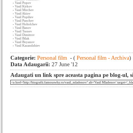
-
Vasil Popov
-
Vasil Kirkov
-
Vasil Mirchev
-
Vasil Akiov
-
Vasil Popiliev
-
Vasil Panchev
-
Vasil Holiolchev
-
Vasil Banov
-
Vasil Tsonev
-
Vasil Dimitrov
-
Vasil Bilak
-
Vasil Boyanov
-
Vasil Kazandzhiev
Categorie:
Personal film
- (
Personal film - Archiva
)
Data Adaugarii:
27 June '12
Adaugati un link spre aceasta pagina pe blog-ul, si