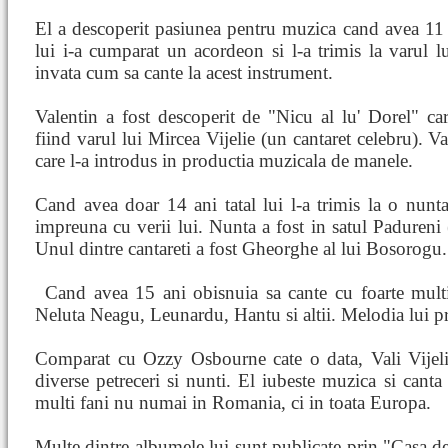
El a descoperit pasiunea pentru muzica cand avea 11 a
lui i-a cumparat un acordeon si l-a trimis la varul l
invata cum sa cante la acest instrument.
Valentin a fost descoperit de "Nicu al lu' Dorel" car
fiind varul lui Mircea Vijelie (un cantaret celebru). Va
care l-a introdus in productia muzicala de manele.
Cand avea doar 14 ani tatal lui l-a trimis la o nunta
impreuna cu verii lui. Nunta a fost in satul Padureni (
Unul dintre cantareti a fost Gheorghe al lui Bosorogu.
Cand avea 15 ani obisnuia sa cante cu
foarte mult
Neluta Neagu, Leunardu, Hantu si altii. Melodia lui pre
Comparat cu Ozzy Osbourne cate o data, Vali Vijelie
diverse petreceri si nunti. El iubeste muzica si canta
multi fani nu numai in Romania, ci in toata Europa.
Multe dintre albumele lui sunt publicate prin "Casa d