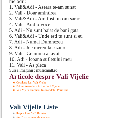
melodii:
1. Vali&Adi - Aseara te-am sunat
2. Vali - Doar amintirea
3. Vali&Adi - Am fost un om sarac
4. Vali - Aud o voce
5. Adi - Nu sunt baiat de bani gata
6. Vali&Adi - Unde esti tu sunt si eu
7. Adi - Numai Dumnezeu
8. Adi - Joc mereu la cazino
9. Vali - Ce inima ai avut
10. Adi - Icoana sufletului meu
11. Vali - As pleca
Sursa imaginii : musicmall.ro
Articole despre Vali Vijelie
Copilaria Lui Vali Vijelie
Primul Acordeon Al Lui Vali Vijelie
Vali Vijelie Implicat In Scandalul Permisul
Vali Vijelie Liste
Despre Cânt?re?i Români
Cânt?re?i români de manele