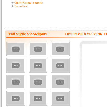
Cânt?re?i romi de manele
Bucure?teni
Vali Vijelie Videoclipuri
Liviu Pustiu si Vali Vijelie