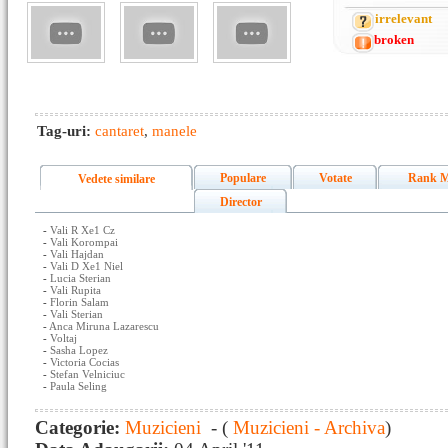
irrelevant
broken
Tag-uri:
cantaret
,
manele
Populare
Votate
Rank M
Vedete similare
Director
-
Vali R Xe1 Cz
-
Vali Korompai
-
Vali Hajdan
-
Vali D Xe1 Niel
-
Lucia Sterian
-
Vali Rupita
-
Florin Salam
-
Vali Sterian
-
Anca Miruna Lazarescu
-
Voltaj
-
Sasha Lopez
-
Victoria Cocias
-
Stefan Velniciuc
-
Paula Seling
Categorie:
Muzicieni
- (
Muzicieni - Archiva
)