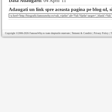
Data Adaugarii:
04 April '11
Adaugati un link spre aceasta pagina pe blog-ul, si
Copyright ©2006-2026
FamousWhy.ro
toate drepturile rezervate |
Termeni & Conditii
|
Privacy Policy
|
T