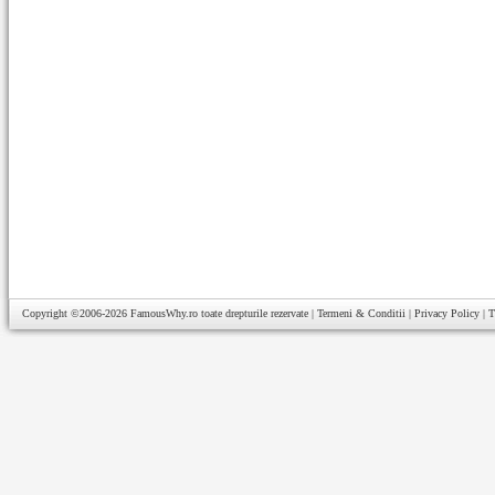
Copyright ©2006-2026
FamousWhy.ro
toate drepturile rezervate |
Termeni & Conditii
|
Privacy Policy
|
T