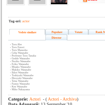
Tag-uri:
actor
Populare
Votate
Rank M
Vedete similare
Director
-
Toru Abe
-
Toru Emori
-
Toru Masuoka
-
Celia Watanabe
-
Professor Toru Tanaka
-
Gedde Watanabe
-
Noriko Watanabe
-
Eriko Watanabe
-
Misako Watanabe
-
Makiko Watanabe
-
Ikkei Watanabe
-
Toshiyuki Watanabe
-
Hiroyuki Watanabe
-
Tetsu Watanabe
-
Fumio Watanabe
-
Ken Watanabe
-
Miho Nakayama
Categorie:
Actori
- (
Actori - Archiva
)
Data Adaugarii:
13 September '10