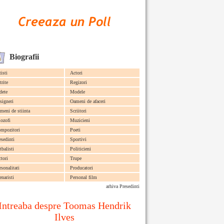
Biografii
tisti
Actori
trite
Regizori
dete
Modele
signeri
Oameni de afaceri
meni de stiinta
Scriitori
lozofi
Muzicieni
mpozitori
Poeti
esedinti
Sportivi
tbalisti
Politicieni
ctori
Trupe
rsonalitati
Producatori
enaristi
Personal film
arhiva Presedinti
Intreaba despre Toomas Hendrik
Ilves