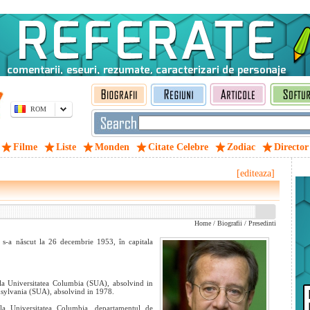
ROM
Filme
Liste
Monden
Citate Celebre
Zodiac
Director
[editeaza]
Home
/
Biografii
/
Presedinti
, s-a născut la 26 decembrie 1953, în capitala
a la Universitatea Columbia (SUA), absolvind in
nsylvania (SUA), absolvind in 1978.
la Universitatea Columbia, departamentul de