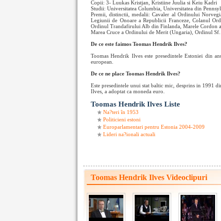
Copii: 3- Luukas Kristjan, Kristiine Juulia si Keiu Kadri
Studii: Universitatea Columbia, Universitatea din Pennsy
Premii, distinctii, medalii: Cavaler al Ordinului Norv
Legiunii de Onoare a Republicii Franceze, Colanul Ordi
Ordinul Trandafirului Alb din Finlanda, Marele Cordon 
Marea Cruce a Ordinului de Merit (Ungaria), Ordinul Sf.
De ce este faimos Toomas Hendrik Ilves?
Toomas Hendrik Ilves este presedintele Estoniei din an
european.
De ce ne place Toomas Hendrik Ilves?
Este presedintele unui stat baltic mic, desprins in 1991 
Ilves, a adoptat ca moneda euro.
Toomas Hendrik Ilves Liste
Na?teri în 1953
Politicieni estoni
Europarlamentari pentru Estonia 2004-2009
Lideri na?ionali actuali
Toomas Hendrik Ilves Videoclipuri