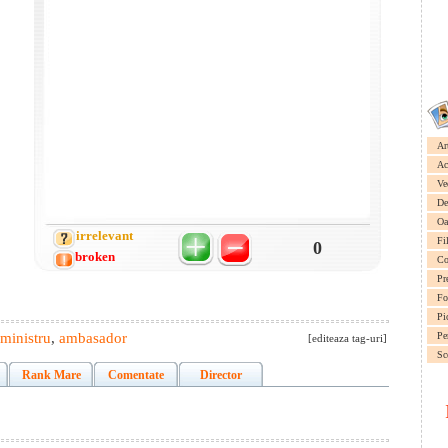
Ar
Ac
Ve
De
Oa
irrelevant
Fi
0
broken
Co
Pr
Fo
Pi
ministru
,
ambasador
Pe
[editeaza tag-uri]
Sc
Rank Mare
Comentate
Director