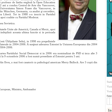
 si profesor de limba engleză la Open Education
2 ani a condus Centrul de Arte din Vancouver,
a Universitatea Simon Fraser din Vancouver, in
din
München, Germania, ca analist şi cercetător,
a Liberă. Tot in 1988 s-a inscris in Partidul
 apoi coalitie cu Partidul Moderat.
nea Sovietica.
tatele Unite ale Americii, Canada si Mexic, apoi
indeplinit aceasta ultima functie si in perioada
esti Üliõpilaste Selts), in 1998 era preşedintele
rilaterale in 2004-2006. A susţinut aderarea Estoniei la Uniunea Europeana din 2004
 2004-2006.
partea Partidului Social Democrat si in 2006 era nominalizat de PSD si inca alte 3
 si la 9 octombrie 2006 a fost numit presedinte al Estoniei pentru 5 ani.
in Ilves, a mai fost casatorit cu psihologul american Merry Bullock. Are 3 copii din
Stati
Vizi
 European, Ministru, Ambasador
Votu
Fame 
In