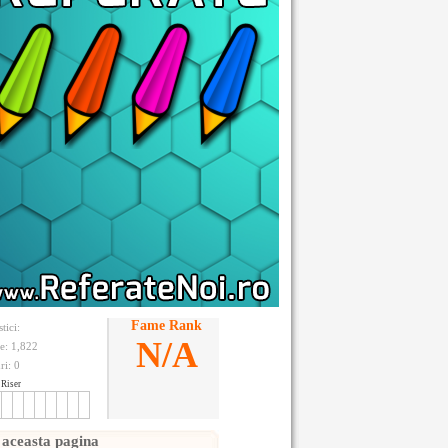
Fame Rank
stici:
N/A
te: 1,822
ri:
0
Riser
 aceasta pagina