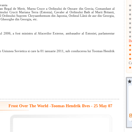
lvania
egian Regal de Merit, Marea Cruce a Ordinului de Onoare din Grecia, Comandant al
nului Crucii Mariana Terra (Estonia), Cavaler al Ordinului Bath al Marii Britanii,
al Ordinului Suprem Chrysanthemum din Japonia, Ordinul Lânii de aur din Georgia,
 Gheorghe din Georgia, etc.
ul 2006, a fost ministru al Afacerilor Externe, ambasador al Estoniei, parlamentar
Il
din Uniunea Sovietica si care la 01 ianuarie 2011, sub conducerea lui Toomas Hendrik
C
Frost Over The World -Toomas Hendrik Ilves - 25 May 07