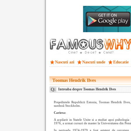
Nascuti azi
Nascuti unde
Educatie
Toomas Hendrik Ilves
Q:
Intreaba despre Toomas Hendrik Ilves
Preşedintele Republicii Estonia, Toomas Hendrik Ilves
suedeză Stockholm.
Cariera:
A acpilarit in Statele Unite si a studiat apoi psihologi
1976, a urmat cursuri de master la Universitatea din Pen
In perioada 1974-1979 a fost asistent de cercetare 