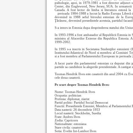
psihologie, apoi, in 1979-1981 a fost director adjunct
Center, din Englewood, New Jersey, SUA. In urmatorii 
Canada. A fost lector de limba si literatura estonă l
perioada 1984-1988 a lucrat la Radio Europa Liberă 
devenind in 1988 seful biroului estonian de la Europ
Ţărănesc, devenind presedintele acestuia, partidul facand
S-a intors in Estonia dupa desprinderea statului din Uniu
In 1993-1996 a fost ambasador al Republicii Estonia in S
ministru al Afacerilor Externe din Republica Estonia. A 
1999-2002.
In 1995 s-a inscris in Societatea Studenţilor estonieni (E
Institutului Atlanticul de Nord si membru al Comisiei T
si a fost membru al Parlamentului European in perioada
A facut parte din parlamentul estonian ca deputat din 
partide sa candideze la alegerile prezidentiale. A castigat
Toomas Hendrik Ilves este casatorit din anul 2004 cu Evel
cele doua casatorii.
Pe scurt despre Toomas Hendrik Ilves:
Nume: Toomas Hendrik Ilves
Ocupatia: politician
Profesia: diplomat, ziarist
Partid politic: Partidul Social Democrat
Functii: Presedintele Estoniei, Membru al Parlamentului
Data nasterii: 26 decembrie 1953
Locul nasterii: Stockholm, Suedia
Frate: Andres Ilves
Zodia: Capricorn
Nationalitate: estoniana
Stare civila: casatorit
Sotia: Evelin Int-Lambot Ilves