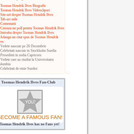
Toomas Hendrik Ilves Biografie
Toomas Hendrik Ilves Videoclipuri
Site-uri despre Toomas Hendrik Ilves
Tab-uri utile
Comentarii
Creeaza un poll pentru Toomas Hendrik Ilves
Intreaba despre Toomas Hendrik Ilves
Adauga un citat spus de Toomas Hendrik
ves
Vedete nascute pe 26 Decembrie
Celebritati nascute in Stockholm
Suedia
Presedinti in zodia Capricorn
Vedete care au studiat la Universitatea
olumbia
Celebritati de etnie Suedez
Toomas Hendrik Ilves Fan-Club
BECOME A FAMOUS FAN!
Toomas Hendrik Ilves has no Fans yet!