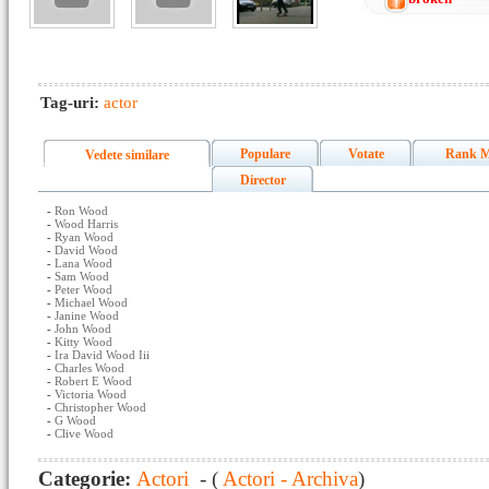
Tag-uri:
actor
Populare
Votate
Rank M
Vedete similare
Director
-
Ron Wood
-
Wood Harris
-
Ryan Wood
-
David Wood
-
Lana Wood
-
Sam Wood
-
Peter Wood
-
Michael Wood
-
Janine Wood
-
John Wood
-
Kitty Wood
-
Ira David Wood Iii
-
Charles Wood
-
Robert E Wood
-
Victoria Wood
-
Christopher Wood
-
G Wood
-
Clive Wood
Categorie:
Actori
- (
Actori - Archiva
)