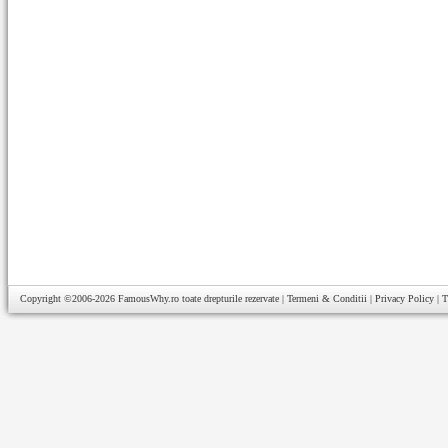
Copyright ©2006-2026
FamousWhy.ro
toate drepturile rezervate |
Termeni & Conditii
|
Privacy Policy
|
T