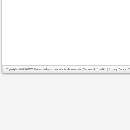
Copyright ©2006-2026
FamousWhy.ro
toate drepturile rezervate |
Termeni & Conditii
|
Privacy Policy
|
T