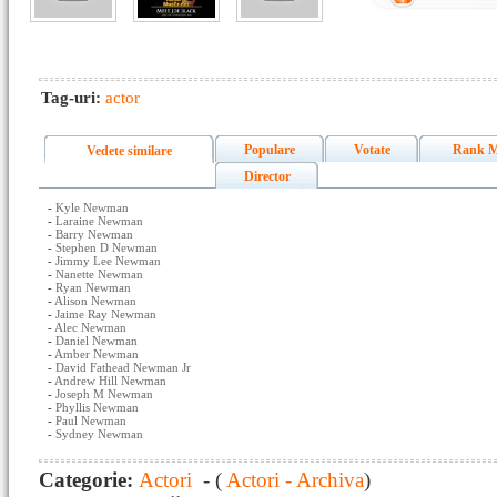
Tag-uri:
actor
Populare
Votate
Rank M
Vedete similare
Director
-
Kyle Newman
-
Laraine Newman
-
Barry Newman
-
Stephen D Newman
-
Jimmy Lee Newman
-
Nanette Newman
-
Ryan Newman
-
Alison Newman
-
Jaime Ray Newman
-
Alec Newman
-
Daniel Newman
-
Amber Newman
-
David Fathead Newman Jr
-
Andrew Hill Newman
-
Joseph M Newman
-
Phyllis Newman
-
Paul Newman
-
Sydney Newman
Categorie:
Actori
- (
Actori - Archiva
)