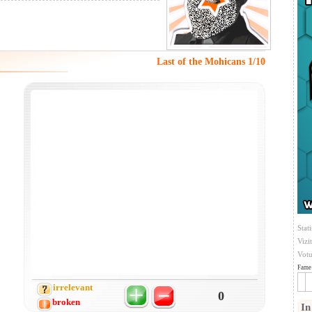
Last of the Mohicans 1/10
Stati
Vizi
Votu
Fame 
irrelevant
0
broken
In