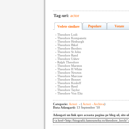
Tag-uri:
actor
Populare
Votate
Vedete similare
-
Theodore Lodi
-
Theodore Kompanetz
-
Theodore Hesburgh
-
Theodore Bikel
-
Theodore Borders
-
Theodore St John
-
Theodore Rand
-
Theodore Ushev
-
Ralph Theodore
-
Theodore Marston
-
Theodore H White
-
Theodore Newton
-
Theodore Marcuse
-
Theodore Bonnet
-
Theodore Kosloff
-
Theodore Reed
-
Theodore Taylor
-
Theodore Von Eltz
Categorie:
Actori
- (
Actori - Archiva
)
Data Adaugarii:
13 September '10
Adaugati un link spre aceasta pagina pe blog-ul, site-u