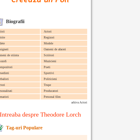
Biografii
tisti
Actori
trite
Regizori
dete
Modele
signeri
Oameni de afaceri
meni de stiinta
Scriitori
lozofi
Muzicieni
mpozitori
Poeti
esedinti
Sportivi
tbalisti
Politicieni
ctori
Trupe
rsonalitati
Producatori
enaristi
Personal film
arhiva Actori
Intreaba despre Theodore Lorch
Tag-uri Populare