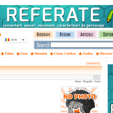
ROM
Filme
Liste
Monden
Citate Celebre
Zodiac
Director
[editeaza]
Home
/
Biografii
/
Actori