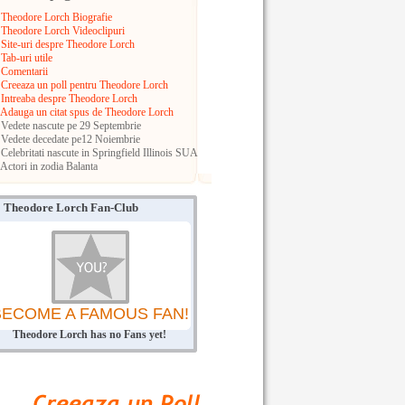
Theodore Lorch Biografie
Theodore Lorch Videoclipuri
Site-uri despre Theodore Lorch
Tab-uri utile
Comentarii
Creeaza un poll pentru Theodore Lorch
Intreaba despre Theodore Lorch
Adauga un citat spus de Theodore Lorch
Vedete nascute pe 29 Septembrie
Vedete decedate pe12 Noiembrie
Celebritati nascute in Springfield
Illinois
SUA
Actori in zodia Balanta
Theodore Lorch Fan-Club
BECOME A FAMOUS FAN!
Theodore Lorch has no Fans yet!