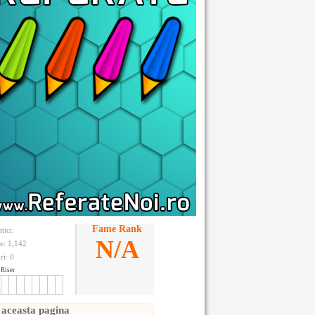
Fame Rank
stici:
N/A
te: 1,142
ri:
0
Riser
 aceasta pagina