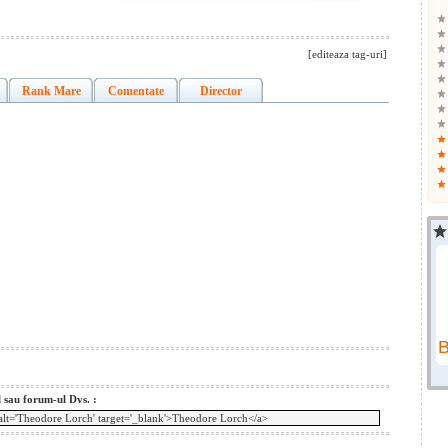
[editeaza tag-uri]
Rank Mare
Comentate
Director
l sau forum-ul Dvs. :