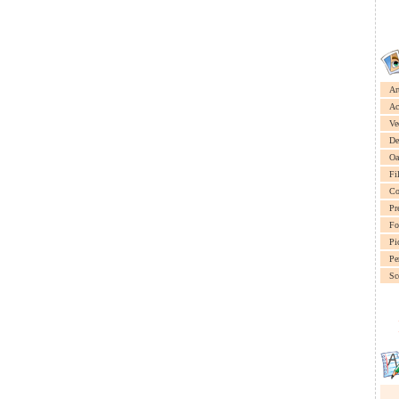
Ar
Ac
Ve
De
Oa
Fi
Co
Pr
Fo
Pi
Pe
Sc