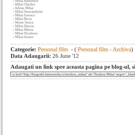
-
Mihai Radulescu
-
Mihai Chirilov
-
Adrian Mihai
-
Mihai Smarandache
-
Mihai Ionescu
-
Mihai Beciu
-
Meme Stoica
-
Mihai Danciu
-
Mihai Mitrea
-
Mihai Niculescu
-
Mihai Arsene
Categorie:
Personal film
- (
Personal film - Archiva
)
Data Adaugarii:
26 June '12
Adaugati un link spre aceasta pagina pe blog-ul, si