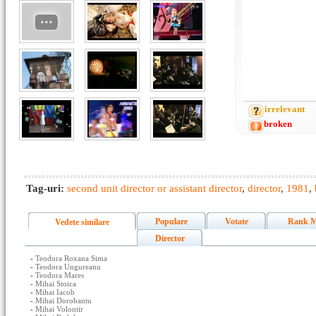
irrelevant
broken
Tag-uri:
second unit director or assistant director
,
director
,
1981
,
Populare
Votate
Rank M
Vedete similare
Director
-
Teodora Roxana Sima
-
Teodora Ungureanu
-
Teodora Mares
-
Mihai Stoica
-
Mihai Iacob
-
Mihai Dorobantu
-
Mihai Volontir