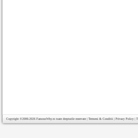
Copyright ©2006-2026
FamousWhy.ro
toate drepturile rezervate |
Termeni & Conditii
|
Privacy Policy
|
T