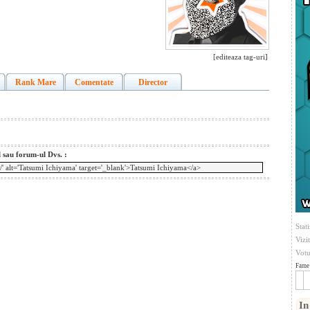
[editeaza tag-uri]
Rank Mare
Comentate
Director
l sau forum-ul Dvs. :
Stati
Vizi
Votu
Fame 
In