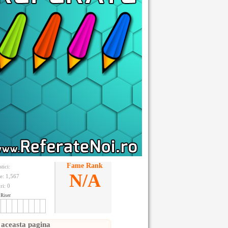
Fame Rank
stici:
N/A
te: 1,567
ri:
0
Riser
 aceasta pagina