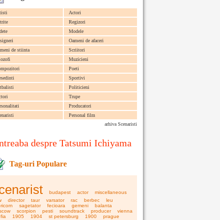
tisti
Actori
trite
Regizori
dete
Modele
signeri
Oameni de afaceri
meni de stiinta
Scriitori
lozofi
Muzicieni
mpozitori
Poeti
esedinti
Sportivi
tbalisti
Politicieni
ctori
Trupe
rsonalitati
Producatori
enaristi
Personal film
arhiva Scenaristi
ntreaba despre Tatsumi Ichiyama
Tag-uri Populare
cenarist
budapest
actor
miscellaneous
w
director
taur
varsator
rac
berbec
leu
ricorn
sagetator
fecioara
gemeni
balanta
scow
scorpion
pesti
soundtrack
producer
vienna
fia
1905
1904
st petersburg
1900
prague