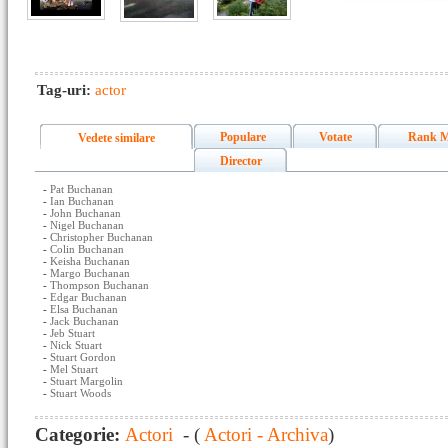
Tag-uri:
actor
Populare
Votate
Rank M
Vedete similare
Director
-
Pat Buchanan
-
Ian Buchanan
-
John Buchanan
-
Nigel Buchanan
-
Christopher Buchanan
-
Colin Buchanan
-
Keisha Buchanan
-
Margo Buchanan
-
Thompson Buchanan
-
Edgar Buchanan
-
Elsa Buchanan
-
Jack Buchanan
-
Jeb Stuart
-
Nick Stuart
-
Stuart Gordon
-
Mel Stuart
-
Stuart Margolin
-
Stuart Woods
Categorie:
Actori
- (
Actori - Archiva
)