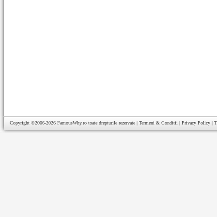
Copyright ©2006-2026
FamousWhy.ro
toate drepturile rezervate |
Termeni & Conditii
|
Privacy Policy
|
T