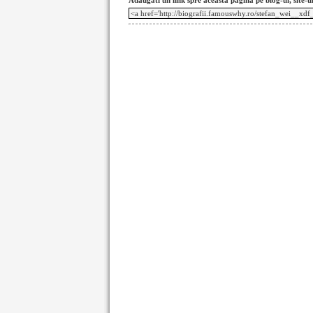
Adaugati un link spre aceasta pagina pe blog-ul, site-u