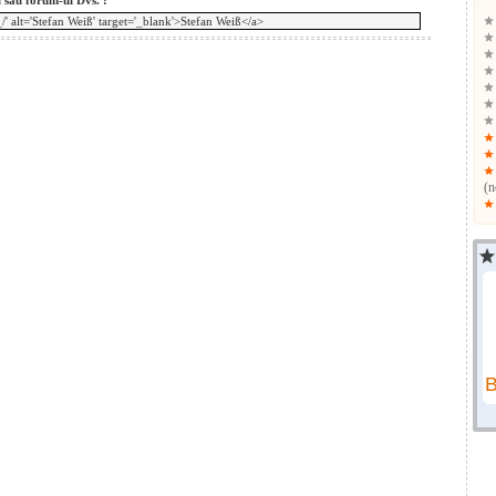
l sau forum-ul Dvs. :
(n