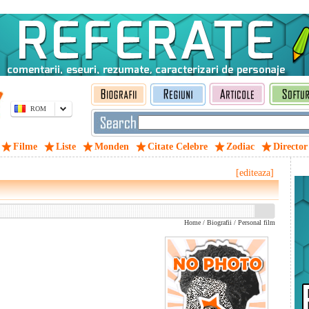
ROM
Filme
Liste
Monden
Citate Celebre
Zodiac
Director
[editeaza]
Home
/
Biografii
/
Personal film