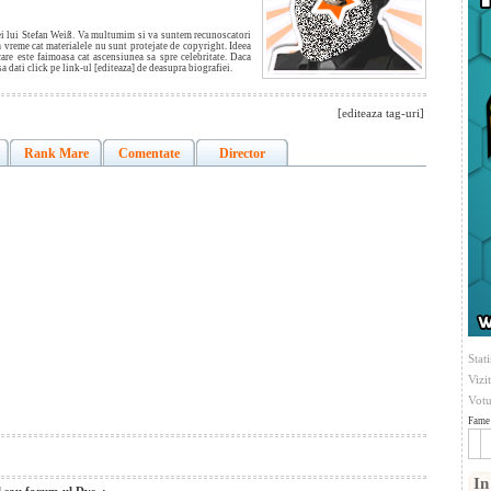
iei lui Stefan Weiß. Va multumim si va suntem recunoscatori
a vreme cat materialele nu sunt protejate de copyright. Ideea
care este faimoasa cat ascensiunea sa spre celebritate. Daca
 sa dati click pe link-ul [editeaza] de deasupra biografiei.
[editeaza tag-uri]
Rank Mare
Comentate
Director
Stati
Vizi
Votu
Fame 
In