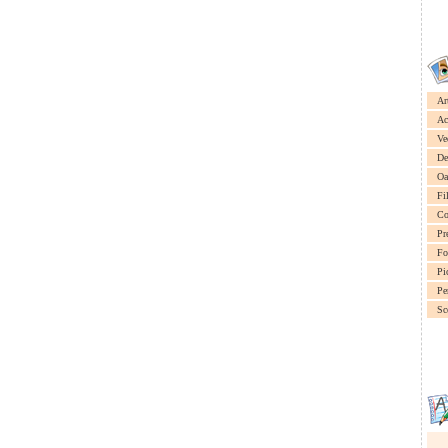
Ar
Ac
Ve
De
Oa
Fi
Co
Pr
Fo
Pi
Pe
Sc