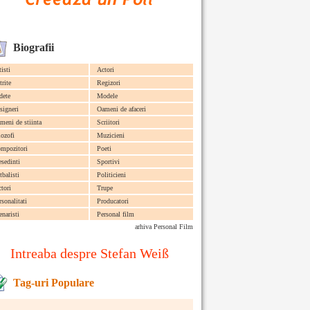
Biografii
tisti
Actori
trite
Regizori
dete
Modele
signeri
Oameni de afaceri
meni de stiinta
Scriitori
lozofi
Muzicieni
mpozitori
Poeti
esedinti
Sportivi
tbalisti
Politicieni
ctori
Trupe
rsonalitati
Producatori
enaristi
Personal film
arhiva Personal Film
Intreaba despre Stefan Weiß
Tag-uri Populare