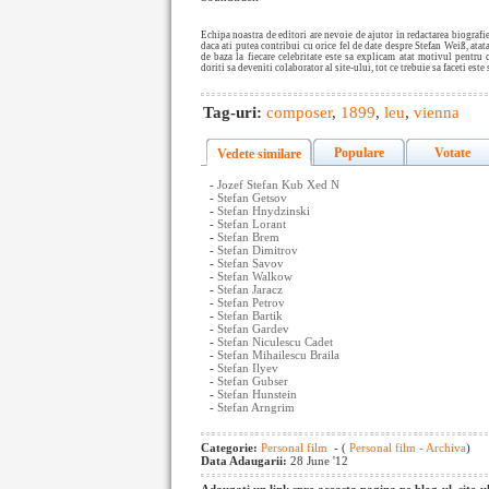
Echipa noastra de editori are nevoie de ajutor in redactarea biograf
daca ati putea contribui cu orice fel de date despre Stefan Weiß, atat
de baza la fiecare celebritate este sa explicam atat motivul pentru 
doriti sa deveniti colaborator al site-ului, tot ce trebuie sa faceti este
Tag-uri:
composer
,
1899
,
leu
,
vienna
Populare
Votate
Vedete similare
-
Jozef Stefan Kub Xed N
-
Stefan Getsov
-
Stefan Hnydzinski
-
Stefan Lorant
-
Stefan Brem
-
Stefan Dimitrov
-
Stefan Savov
-
Stefan Walkow
-
Stefan Jaracz
-
Stefan Petrov
-
Stefan Bartik
-
Stefan Gardev
-
Stefan Niculescu Cadet
-
Stefan Mihailescu Braila
-
Stefan Ilyev
-
Stefan Gubser
-
Stefan Hunstein
-
Stefan Arngrim
Categorie:
Personal film
- (
Personal film - Archiva
)
Data Adaugarii:
28 June '12