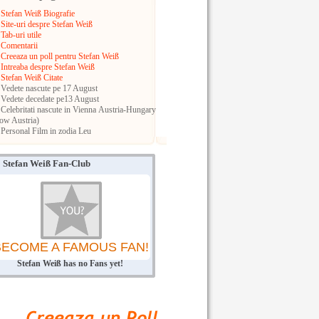
Stefan Weiß Biografie
Site-uri despre Stefan Weiß
Tab-uri utile
Comentarii
Creeaza un poll pentru Stefan Weiß
Intreaba despre Stefan Weiß
Stefan Weiß Citate
Vedete nascute pe 17 August
Vedete decedate pe13 August
Celebritati nascute in Vienna
Austria-Hungary
ow Austria)
Personal Film in zodia Leu
Stefan Weiß Fan-Club
BECOME A FAMOUS FAN!
Stefan Weiß has no Fans yet!