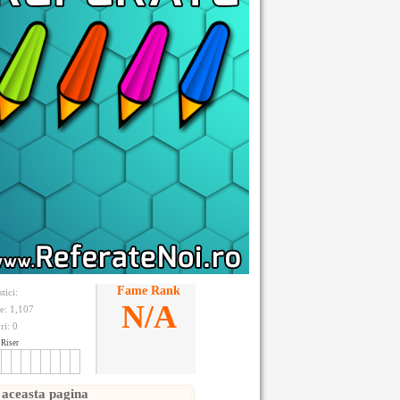
Fame Rank
stici:
N/A
te: 1,107
ri:
0
Riser
 aceasta pagina