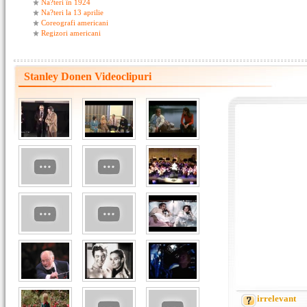
Na?teri în 1924
Na?teri la 13 aprilie
Coreografi americani
Regizori americani
Stanley Donen Videoclipuri
irrelevant