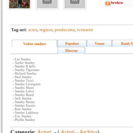
broken
Tag-uri:
actor
,
regizor
,
producator
,
scenarist
Populare
Votate
Rank M
Vedete similare
Director
-
Lee Stanley
-
Taylor Stanley
-
Stanley R Jaffe
-
Stanley Tigerman
-
Richard Stanley
-
Paul Stanley
-
Stanley Tucci
-
Stanley Livingston
-
Stanley Mann
-
Stanley Lebor
-
Stanley Beard
-
Jack Stanley
-
Stanley Baxter
-
Stanley Escane
-
Kim Stanley
-
Stanley Lathbury
-
Eric Stanley
-
Phyllis Stanley
Categorie:
Actori
- (
Actori - Archiva
)