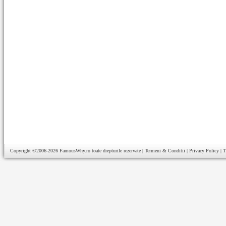
Copyright ©2006-2026
FamousWhy.ro
toate drepturile rezervate |
Termeni & Conditii
|
Privacy Policy
|
T