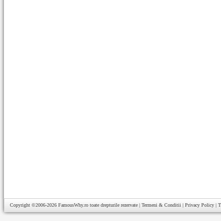
Copyright ©2006-2026
FamousWhy.ro
toate drepturile rezervate |
Termeni & Conditii
|
Privacy Policy
|
T