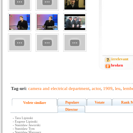
irrelevant
broken
Tag-uri:
camera and electrical department
,
actor
,
1909
,
leu
,
lemb
Populare
Votate
Rank M
Vedete similare
Director
-
Tara Lipinski
-
Eugene Lipinski
-
Stanislaw Jaworski
-
Stanislaw Tym
-
Stanislaw Marusarz