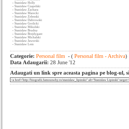
-
Stanislaw Holly
-
Stanislaw Czapelski
-
Stanislaw Zachara
-
Stanislaw Marecki
-
Stanislaw Zelenski
-
Stanislaw Dabrowski
-
Stanislaw Grolicki
-
Stanislaw Mikulski
-
Stanislaw Brudny
-
Stanislaw Brejdygant
-
Stanislaw Michalski
-
Stanislaw Jaworski
-
Stanislaw Lem
Categorie:
Personal film
- (
Personal film - Archiva
)
Data Adaugarii:
28 June '12
Adaugati un link spre aceasta pagina pe blog-ul, si