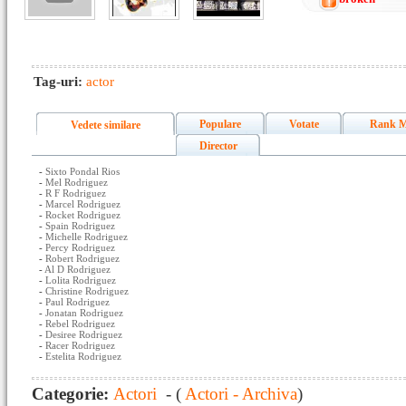
Tag-uri:
actor
Populare
Votate
Rank M
Vedete similare
Director
-
Sixto Pondal Rios
-
Mel Rodriguez
-
R F Rodriguez
-
Marcel Rodriguez
-
Rocket Rodriguez
-
Spain Rodriguez
-
Michelle Rodriguez
-
Percy Rodriguez
-
Robert Rodriguez
-
Al D Rodriguez
-
Lolita Rodriguez
-
Christine Rodriguez
-
Paul Rodriguez
-
Jonatan Rodriguez
-
Rebel Rodriguez
-
Desiree Rodriguez
-
Racer Rodriguez
-
Estelita Rodriguez
Categorie:
Actori
- (
Actori - Archiva
)