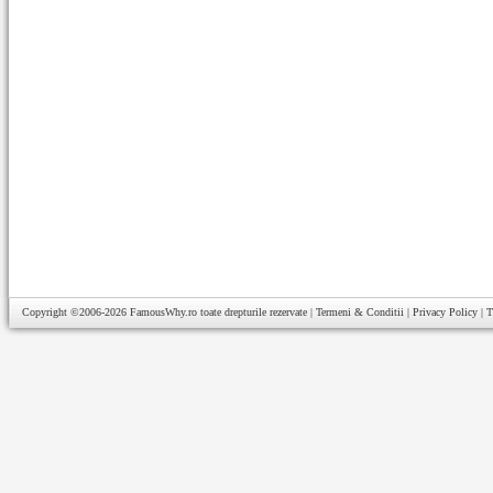
Copyright ©2006-2026
FamousWhy.ro
toate drepturile rezervate |
Termeni & Conditii
|
Privacy Policy
|
T