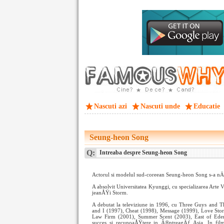
Nascuti azi
Nascuti unde
Educatie
Seung-heon Song
Q:
Intreaba despre Seung-heon Song
Actorul si modelul sud-coreean Seung-heon Song s-a nÄƒ
A absolvit Universitatea Kyunggi, cu specializarea Arte 
jeanÅŸi Storm.
A debutat la televiziune in 1996, cu Three Guys and T
and I (1997), Cheat (1998), Message (1999), Love Sto
Law Firm (2001), Summer Scent (2003), East of Eden
succes si recunoaÅŸtere in Ã®ntreagÄƒ Asia. In fil