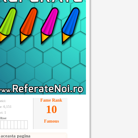
Fame Rank
stici:
10
te: 6,151
ri:
1
Riser
Famous
 aceasta pagina