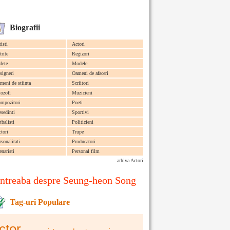
Biografii
tisti
Actori
trite
Regizori
dete
Modele
signeri
Oameni de afaceri
meni de stiinta
Scriitori
lozofi
Muzicieni
mpozitori
Poeti
esedinti
Sportivi
tbalisti
Politicieni
ctori
Trupe
rsonalitati
Producatori
enaristi
Personal film
arhiva Actori
Intreaba despre Seung-heon Song
Tag-uri Populare
ctor