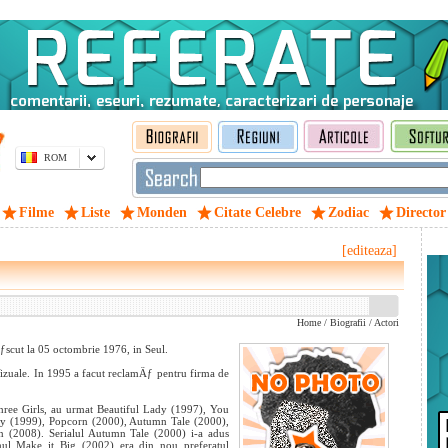
ROM
Filme
Liste
Monden
Citate Celebre
Zodiac
Director
[editeaza]
Home
/
Biografii
/
Actori
scut la 05 octombrie 1976, in Seul.
Vizuale. In 1995 a facut reclamÄƒ pentru firma de
hree Girls, au urmat Beautiful Lady (1997), You
ry (1999), Popcorn (2000), Autumn Tale (2000),
 (2008). Serialul Autumn Tale (2000) i-a adus
mul Make it Big (2002) era din nou preferatul