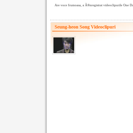
Are voce frumoasa, a Ã®nregistrat videoclipurile One Da
Seung-heon Song Videoclipuri