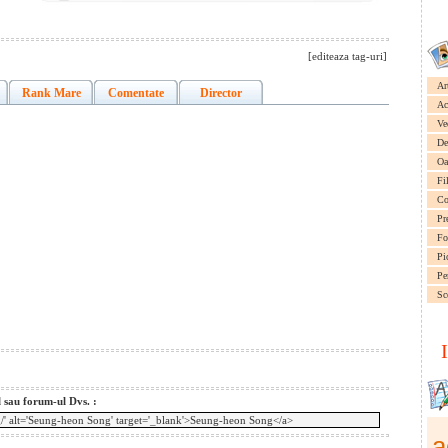
[editeaza tag-uri]
Ar
Rank Mare
Comentate
Director
Ac
Ve
De
Oa
Fi
Co
Pr
Fo
Pi
Pe
Sc
l sau forum-ul Dvs. :
a