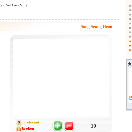
y si Sad Love Story.
Song Seung Heon
irrelevant
10
broken