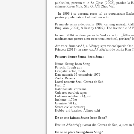
publicului, precum si in So Close (2002), produs la H
chineze Karen Mok, Shu Qi ÅŸi Zhao Wei.
In 1998 i se decerna prem
iul de popularitate Bae
pentru popularitate si Cel mai bun actor.
Pe marele ecran a debutat in 1999, cu lung metrajul Call
Bing Woo (2004), A Destiny (2007), The Invincible / A 
In anul 2004 se descoperea la Seul ca actorul Ã®ncerca
medicamente pentru a nu trece testul medical, pÃ¢nÄƒ la
Are voce frumoasÄƒ, a Ã®nregistrat videoclipurile One 
Princess (2011), in care joacÄƒ alÄƒturi de actrita Kim 
Pe scurt despre Seung-heon Song:
Nume: Seung-heon Song
Porecla: Tough guy
Ocupatia: actor, model
Data nasterii: 05 octombrie 1976
Zodia: Balanta
Locul nasterii: Seul, Coreea de Sud
Frati: 2
Nationalitate: coreeana
Culoarea parului: saten
Culoarea ochilor: cÄƒprui
Inaltime: 1,79m
Greutate: 70 kg
Starea civila: nesatorit
Hobby-uri: baschet, Ã®not, schi
De ce este faimos Seung-heon Song?
Este un Ã®ndrÄƒgit actor din Coreea de Sud, a jucat in
De ce ne place Seung-heon Song?