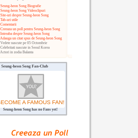
Seung-heon Song Biografie
Seung-heon Song Videoclipuri
Site-uri despre Seung-heon Song
Tab-uri utile
Comentarii
Creeaza un poll pentru Seung-heon Song
Intreaba despre Seung-heon Song
Adauga un citat spus de Seung-heon Song
Vedete nascute pe 05 Octombrie
Celebritati nascute in Seoul
Korea
Actori in zodia Balanta
Seung-heon Song Fan-Club
BECOME A FAMOUS FAN!
Seung-heon Song has no Fans yet!