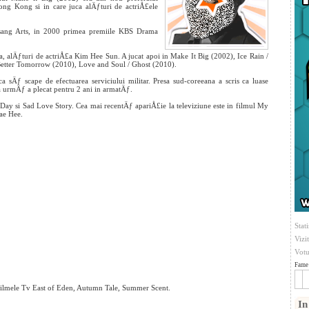
ong Kong si in care juca alÄƒturi de actriÅ£ele
ksang Arts, in 2000 primea premiile KBS Drama
a, alÄƒturi de actriÅ£a Kim Hee Sun. A jucat apoi in Make It Big (2002), Ice Rain /
Better Tomorrow (2010), Love and Soul / Ghost (2010).
 sÄƒ scape de efectuarea serviciului militar. Presa sud-coreeana a scris ca luase
 urmÄƒ a plecat pentru 2 ani in armatÄƒ.
Day si Sad Love Story. Cea mai recentÄƒ apariÅ£ie la televiziune este in filmul My
Tae Hee.
Stati
Vizi
Votu
Fame 
 filmele Tv East of Eden, Autumn Tale, Summer Scent.
In