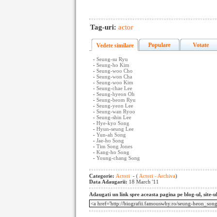
Tag-uri:
actor
Populare
Votate
Vedete similare
-
Seung-su Ryu
-
Seung-ho Kim
-
Seung-woo Cho
-
Seung-won Cha
-
Seung-woo Kim
-
Seung-chae Lee
-
Seung-hyeon Oh
-
Seung-beom Ryu
-
Seung-yeon Lee
-
Seung-wan Ryoo
-
Seung-shin Lee
-
Hye-kyo Song
-
Hyun-seung Lee
-
Yun-ah Song
-
Jae-ho Song
-
Tim Song Jones
-
Kang-ho Song
-
Young-chang Song
Categorie:
Actori
- (
Actori - Archiva
)
Data Adaugarii:
18 March '11
Adaugati un link spre aceasta pagina pe blog-ul, site-u