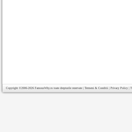
Copyright ©2006-2026
FamousWhy.ro
toate drepturile rezervate |
Termeni & Conditii
|
Privacy Policy
|
T