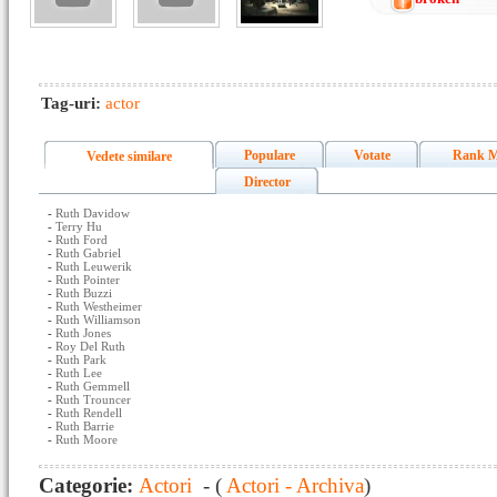
Tag-uri:
actor
Populare
Votate
Rank M
Vedete similare
Director
-
Ruth Davidow
-
Terry Hu
-
Ruth Ford
-
Ruth Gabriel
-
Ruth Leuwerik
-
Ruth Pointer
-
Ruth Buzzi
-
Ruth Westheimer
-
Ruth Williamson
-
Ruth Jones
-
Roy Del Ruth
-
Ruth Park
-
Ruth Lee
-
Ruth Gemmell
-
Ruth Trouncer
-
Ruth Rendell
-
Ruth Barrie
-
Ruth Moore
Categorie:
Actori
- (
Actori - Archiva
)