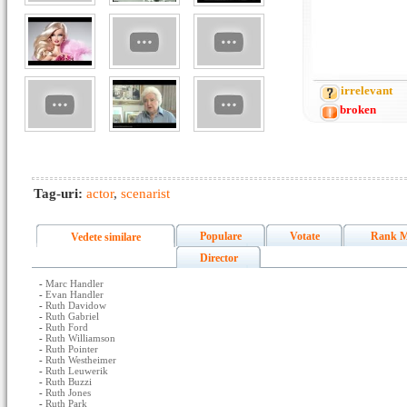
irrelevant
broken
Tag-uri:
actor
,
scenarist
Populare
Votate
Rank M
Vedete similare
Director
-
Marc Handler
-
Evan Handler
-
Ruth Davidow
-
Ruth Gabriel
-
Ruth Ford
-
Ruth Williamson
-
Ruth Pointer
-
Ruth Westheimer
-
Ruth Leuwerik
-
Ruth Buzzi
-
Ruth Jones
-
Ruth Park