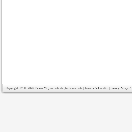
Copyright ©2006-2026
FamousWhy.ro
toate drepturile rezervate |
Termeni & Conditii
|
Privacy Policy
|
T