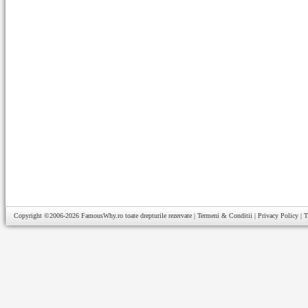
Copyright ©2006-2026
FamousWhy.ro
toate drepturile rezervate |
Termeni & Conditii
|
Privacy Policy
|
T