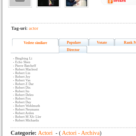
broken
Tag-uri:
actor
Populare
Votate
Rank M
Vedete similare
Director
-
Bingbing Li
-
Echo Shen
-
Pierre Batcheff
-
Robert Macleod
-
Robert Lin
-
Robert Joy
-
Robert Vas
-
Robert Z Dar
-
Robert Dix
-
Robert Ito
-
Robert Deleo
-
Robert Fox
-
Robert Day
-
Robert Wohlmuth
-
Robert Neumann
-
Robert Arden
-
Robert M Xfc Ller
-
Robert Michaelis
Categorie:
Actori
- (
Actori - Archiva
)