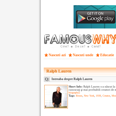
Nascuti azi
Nascuti unde
Educatie
Ralph Lauren
Q:
Intreaba despre Ralph Lauren
Short Info:
Ralph Lauren s-a născut la
cunoscuţi şi mai profitabili creatori de 
biography]
Tags
:
Bronx
,
New York
,
1939
,
Creator
,
Mo