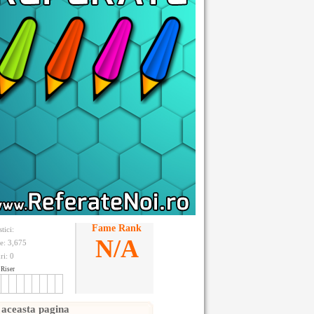
Fame Rank
stici:
N/A
te: 3,675
ri:
0
Riser
 aceasta pagina