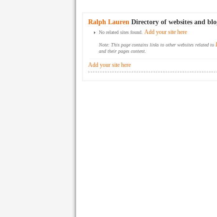
Ralph Lauren
Directory of websites and blo
Add your site here
No related sites found.
Note: This page contains links to other websites related to
and their pages content.
Add your site here