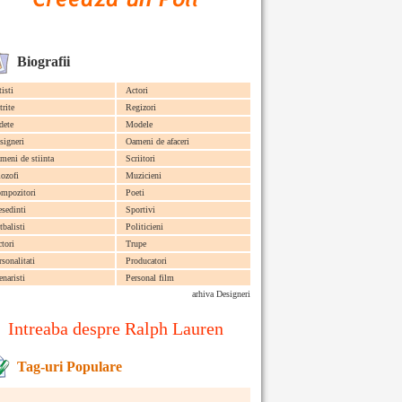
Biografii
tisti
Actori
trite
Regizori
dete
Modele
signeri
Oameni de afaceri
meni de stiinta
Scriitori
lozofi
Muzicieni
mpozitori
Poeti
esedinti
Sportivi
tbalisti
Politicieni
ctori
Trupe
rsonalitati
Producatori
enaristi
Personal film
arhiva Designeri
Intreaba despre Ralph Lauren
Tag-uri Populare