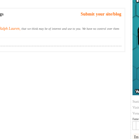
gs
Submit your site/blog
Ralph Lauren,
that we think may be of interest and use to you. We have no control over them
Stati
Vizi
Votu
Fame 
In