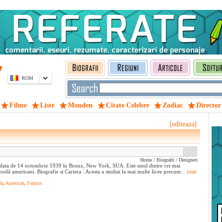
ROM
Filme
Liste
Monden
Citate Celebre
Zodiac
Director
[editeaza]
Home
/
Biografii
/
Designeri
 data de 14 octombrie 1939 în Bronx, New York, SUA. Este unul dintre cei mai
modă americani. Biografie si Cariera : Acesta a studiat la mai multe licee precum...
[read
da
,
American
,
Faimos