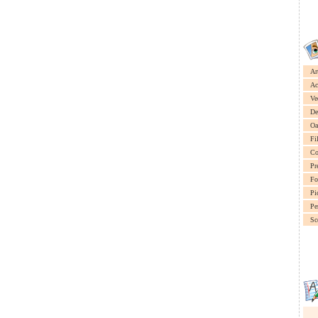
Ar
Ac
Ve
De
Oa
Fi
Co
Pr
Fo
Pi
Pe
Sc