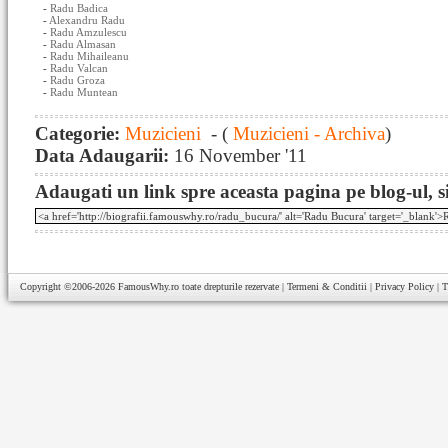
-
Radu Badica
-
Alexandru Radu
-
Radu Amzulescu
-
Radu Almasan
-
Radu Mihaileanu
-
Radu Valcan
-
Radu Groza
-
Radu Muntean
Categorie:
Muzicieni
- (
Muzicieni - Archiva
)
Data Adaugarii:
16 November '11
Adaugati un link spre aceasta pagina pe blog-ul, si
Copyright ©2006-2026
FamousWhy.ro
toate drepturile rezervate |
Termeni & Conditii
|
Privacy Policy
|
T