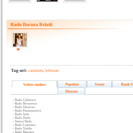
Radu Bucura Relatii
Tag-uri:
cantaret
,
tobosar
Populare
Votate
Rank M
Vedete similare
Director
-
Radu Calinescu
-
Radu Boruzescu
-
Radu Ghencea
-
Radu Panamarenco
-
Radu Jude
-
Radu Duda
-
Stanca Radu
-
Radu Lopotaru
-
Radu Vintila
-
Radu Banzaru