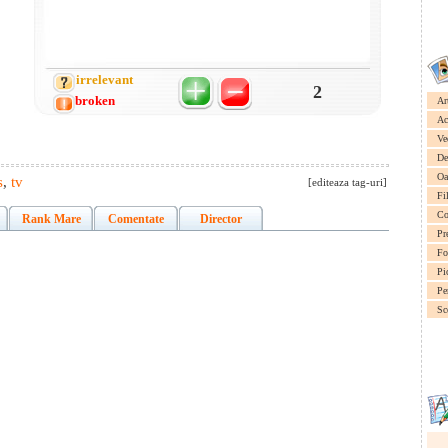
irrelevant
2
broken
Ar
Ac
Ve
De
Oa
s
,
tv
[editeaza tag-uri]
Fi
Co
Rank Mare
Comentate
Director
Pr
Fo
Pi
Pe
Sc