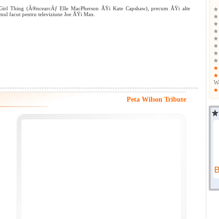
A Girl Thing (Ã®ncearcÄƒ Elle MacPherson ÅŸi Kate Capshaw), precum ÅŸi alte
lmul facut pentru televiziune Joe ÅŸi Max.
W
Peta Wilson Tribute