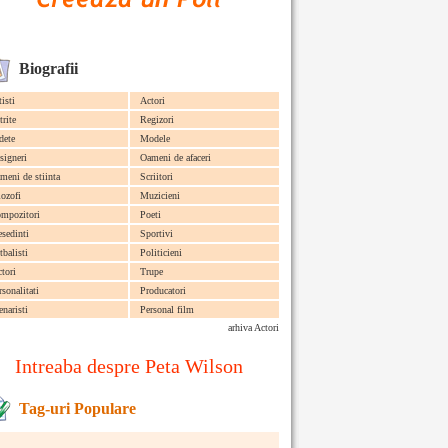
Biografii
tisti
Actori
trite
Regizori
dete
Modele
signeri
Oameni de afaceri
meni de stiinta
Scriitori
lozofi
Muzicieni
mpozitori
Poeti
esedinti
Sportivi
tbalisti
Politicieni
ctori
Trupe
rsonalitati
Producatori
enaristi
Personal film
arhiva Actori
Intreaba despre Peta Wilson
Tag-uri Populare