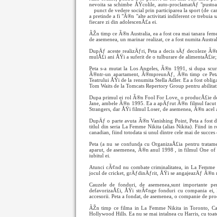
nevoita sa schimbe ÅŸcolile, auto-proclamatÄƒ "pustoa
punct de vedere social prin participarea la sport (de
a pretinde a fi "Ã®n "alte activitati indiferent ce trebuia
fiecare zi din adolescenÅ£a ei.
ÃŽn timp ce Ã®n Australia, ea a fost cea mai tanara femei
de asemenea, un marinar realizat, ce a fost numita Austr
DupÄƒ aceste realizÄƒri, Peta a decis sÄƒ decoleze Ã
mulÅ£i ani ÅŸi a suferit de o tulburare de alimentaÅ£ie;
Peta s-a mutat la Los Angeles, Ã®n 1991, si dupa scurt
Ã®ntr-un apartament, Ã®mpreunÄƒ, Ã®n timp ce Peta lu
Teatrului ÅŸi de la renumita Stella Adler. Ea a fost obl
Tom Waits de la Tomcats Repertory Group pentru abilitatile
Dupa primul ei rol Ã®n Fool For Love, o producÅ£ie de 
Jane, ambele Ã®n 1995. Ea a apÄƒrut Ã®n filmul facut
Strangers, dar ÅŸi filmul Loser, de asemenea, Ã®n acel 
DupÄƒ o parte avuta Ã®n Vanishing Point, Peta a fost d
titlul din seria La Femme Nikita (alias Nikita). Fiind in 
canadian, fiind totodata si unul dintre cele mai de succe
Peta (a nu se confunda cu OrganizaÅ£ia pentru tratam
aparut, de asemenea, Ã®n anul 1998 , in filmul One of 
iubitul ei.
Atunci cÃ¢nd nu combate criminalitatea, in La Femme Ni
jocul de cricket, grÄƒdinÄƒrit, ÅŸi se angajeazÄƒ Ã®n m
Cauzele de fonduri, de asemenea,sunt importante pen
defavorizaÅ£i, ÅŸi strÃ¢nge fonduri cu compania ei, P
accesorii. Peta a fondat, de asemenea, o companie de p
ÃŽn timp ce filma in La Femme Nikita in Toronto, Ca
Hollywood Hills. Ea nu se mai intalnea cu Harris, cu toat