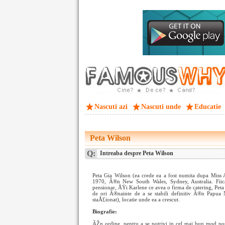
Nascuti azi
Nascuti unde
Educatie
Peta Wilson
Q:
Intreaba despre Peta Wilson
Peta Gia Wilson (ea crede ea a fost numita dupa Miss 
1970, Ã®n New South Wales, Sydney, Australia. Fii
pensionar, ÅŸi Karlene ce avea o firma de catering, Pet
de ori Ã®nainte de a se stabili definitiv Ã®n Papu
staÅ£ionat), locatie unde ea a crescut.
Biografie:
ÃŽn ordine, pentru a se potrivi in cel mai bun mod po