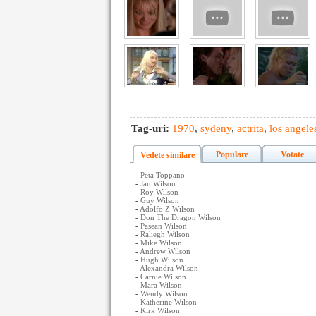
Tag-uri:
1970
,
sydeny
,
actrita
,
los angele
Populare
Votate
Vedete similare
-
Peta Toppano
-
Jan Wilson
-
Roy Wilson
-
Guy Wilson
-
Adolfo Z Wilson
-
Don The Dragon Wilson
-
Pasean Wilson
-
Raliegh Wilson
-
Mike Wilson
-
Andrew Wilson
-
Hugh Wilson
-
Alexandra Wilson
-
Carnie Wilson
-
Mara Wilson
-
Wendy Wilson
-
Katherine Wilson
-
Kirk Wilson