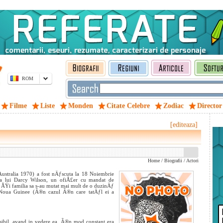
ROM
Filme
Liste
Monden
Citate Celebre
Zodiac
Director
[editeaza]
Home
/
Biografii
/
Actori
Australia 1970) a fost nÄƒscuta la 18 Noiembrie
ca lui Darcy Wilson, un ofiÅ£er cu mandat de
a ÅŸi familia sa s-au mutat mai mult de o duzinÄƒ
a Noua Guinee (Ã®n cazul Ã®n care tatÄƒl ei a
sibil, avand in vedere ea ,Ã®n mod constant era