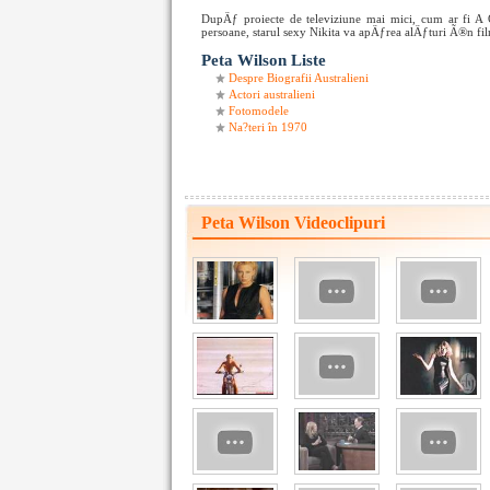
DupÄƒ proiecte de televiziune mai mici, cum ar fi 
persoane, starul sexy Nikita va apÄƒrea alÄƒturi Ã®n fi
Peta Wilson Liste
Despre Biografii Australieni
Actori australieni
Fotomodele
Na?teri în 1970
Peta Wilson Videoclipuri