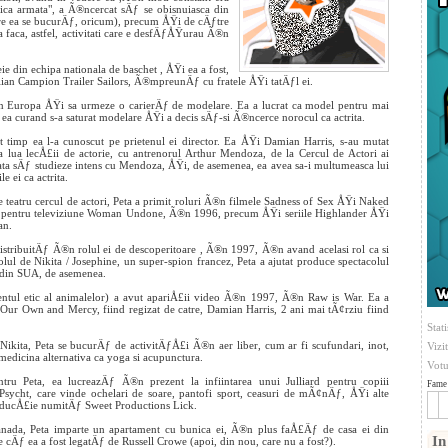
ica armata", a Ã®ncercat sÄƒ se obisnuiasca din
 care ea se bucurÄƒ, oricum), precum ÅŸi de
cÄƒtre
 sa faca, astfel, activitati care e desfÄƒÅŸurau Ã®n
e din echipa nationala de baschet , ÅŸi ea a fost,
alian Campion Trailer Sailors, Ã®mpreunÄƒ cu fratele ÅŸi tatÄƒl ei.
®n Europa ÅŸi sa urmeze o carierÄƒ de modelare. Ea a lucrat ca model pentru mai
 ea curand s-a saturat modelare ÅŸi a decis sÄƒ-si Ã®ncerce norocul ca actrita.
 timp ea l-a cunoscut pe prietenul ei director. Ea ÅŸi Damian Harris, s-au mutat
a lecÅ£ii de actorie, cu antrenorul Arthur Mendoza, de la Cercul de Actori ai
igata sÄƒ studieze intens cu Mendoza, ÅŸi, de asemenea, ea avea sa-i multumeasca lui
 ei ca actrita.
teatru cercul de actori, Peta a primit roluri Ã®n filmele Sadness of Sex ÅŸi Naked
 pentru televiziune Woman Undone, Ã®n 1996, precum ÅŸi seriile Highlander ÅŸi
an.
istribuitÄƒ Ã®n rolul ei de descoperitoare , Ã®n 1997, Ã®n avand acelasi rol ca si
rolul de Nikita / Josephine, un super-spion francez, Peta a ajutat produce spectacolul
s din SUA, de asemenea.
entul etic al animalelor) a avut apariÅ£ii video Ã®n 1997, Ã®n Raw is War. Ea a
Our Own and Mercy, fiind regizat de catre, Damian Harris, 2 ani mai tÃ¢rziu fiind
Stati
kita, Peta se bucurÄƒ de activitÄƒÅ£i Ã®n aer liber, cum ar fi scufundari, inot,
Vizi
edicina alternativa ca yoga si acupunctura.
Votu
tru Peta, ea lucreazÄƒ Ã®n prezent la infiintarea unui Julliard pentru copiii
Fame 
sycht, care vinde ochelari de soare, pantofi sport, ceasuri de mÃ¢nÄƒ, ÅŸi alte
roducÅ£ie numitÄƒ Sweet Productions Lick.
nada, Peta imparte un apartament cu bunica ei, Ã®n plus faÅ£Äƒ de casa ei din
In
e cÄƒ ea a fost legatÄƒ de Russell Crowe (apoi, din nou, care nu a fost?).