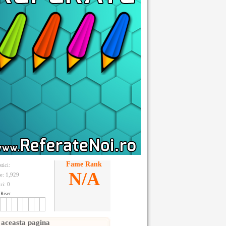
Fame Rank
stici:
N/A
te: 1,929
ri:
0
Riser
 aceasta pagina