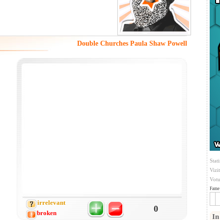
Double Churches Paula Shaw Powell
Stati
Vizi
Votu
Fame 
irrelevant
0
broken
In