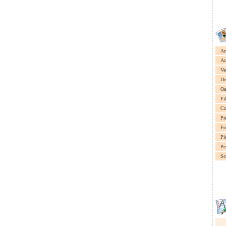
Ar
Ac
Ve
De
Oa
Fi
Co
Pr
Fo
Pi
Pe
Sc