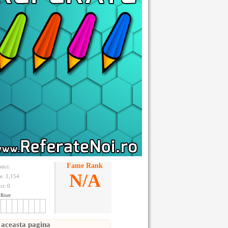
Fame Rank
stici:
N/A
te: 1,154
ri:
0
Riser
 aceasta pagina