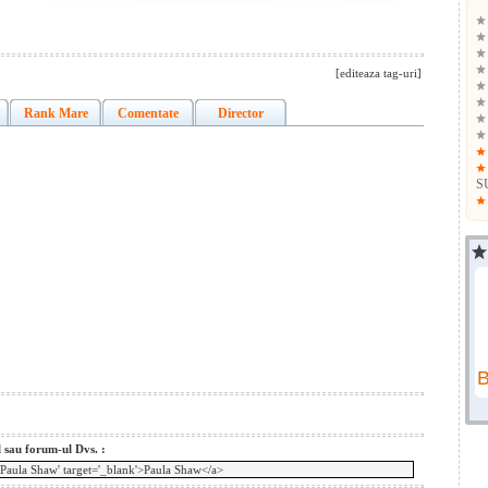
[editeaza tag-uri]
Rank Mare
Comentate
Director
S
l sau forum-ul Dvs. :