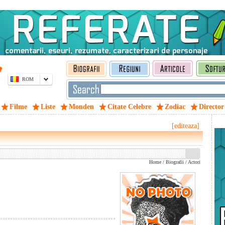
ROM
Filme
Liste
Monden
Citate Celebre
Zodiac
Director
[editeaza]
Home
/
Biografii
/
Actori