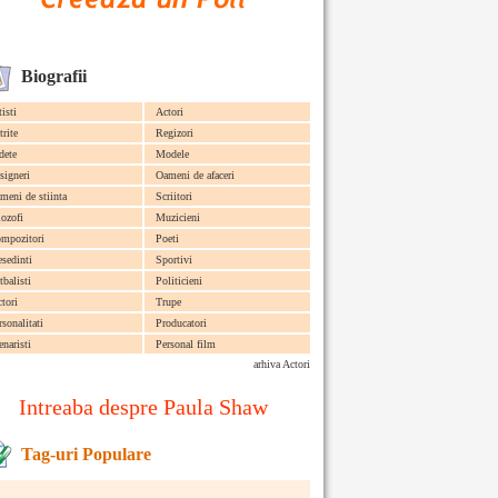
Biografii
tisti
Actori
trite
Regizori
dete
Modele
signeri
Oameni de afaceri
meni de stiinta
Scriitori
lozofi
Muzicieni
mpozitori
Poeti
esedinti
Sportivi
tbalisti
Politicieni
ctori
Trupe
rsonalitati
Producatori
enaristi
Personal film
arhiva Actori
Intreaba despre Paula Shaw
Tag-uri Populare