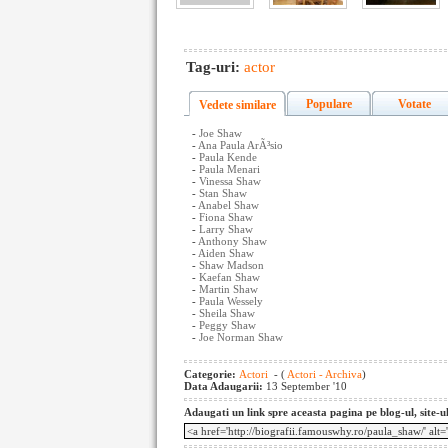
Tag-uri:
actor
Populare
Votate
Vedete similare
-
Joe Shaw
-
Ana Paula ArÃ³sio
-
Paula Kende
-
Paula Menari
-
Vinessa Shaw
-
Stan Shaw
-
Anabel Shaw
-
Fiona Shaw
-
Larry Shaw
-
Anthony Shaw
-
Aiden Shaw
-
Shaw Madson
-
Kaefan Shaw
-
Martin Shaw
-
Paula Wessely
-
Sheila Shaw
-
Peggy Shaw
-
Joe Norman Shaw
Categorie:
Actori
- (
Actori - Archiva
)
Data Adaugarii:
13 September '10
Adaugati un link spre aceasta pagina pe blog-ul, site-u