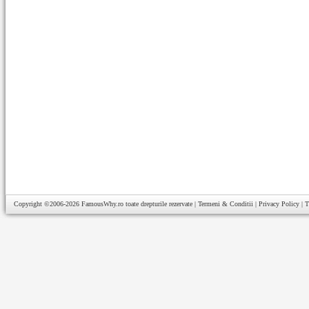
Copyright ©2006-2026
FamousWhy.ro
toate drepturile rezervate |
Termeni & Conditii
|
Privacy Policy
|
T