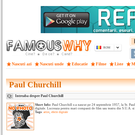
ROM
Nascuti azi
Nascuti unde
Educatie
Filme
Liste
M
Paul Churchill
Q:
Intreaba despre Paul Churchill
Short Info:
Paul Churchill s-a nascut pe 24 septembrie 1957, la St. Paul,
digitale. Lucreaza pentru mari companii de film sau teatru din S.U.A. si 
Tags
:
artist
,
efecte digitale