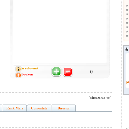
irrelevant
0
broken
[editeaza tag-uri]
Rank Mare
Comentate
Director