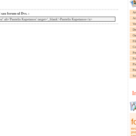
Ar
l sau forum-ul Dvs. :
Ac
Ve
De
Oa
Fi
Co
Pr
Fo
Pi
Pe
Sc
I
f
evo
pre
spo