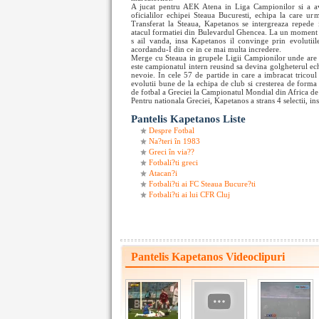
A jucat pentru AEK Atena in Liga Campionilor si a avut
oficialilor echipei Steaua Bucuresti, echipa la care u
Transferat la Steaua, Kapetanos se intergreaza repede in
atacul formatiei din Bulevardul Ghencea. La un moment da
s ail vanda, insa Kapetanos il convinge prin evolutiile 
acordandu-I din ce in ce mai multa incredere.
Merge cu Steaua in grupele Ligii Campionilor unde are e
este campionatul intern reusind sa devina golgheterul ech
nevoie. In cele 57 de partide in care a imbracat tricoul
evolutii bune de la echipa de club si cresterea de forma 
de fotbal a Greciei la Campionatul Mondial din Africa de
Pentru nationala Greciei, Kapetanos a strans 4 selectii, i
Pantelis Kapetanos Liste
Despre Fotbal
Na?teri în 1983
Greci în via??
Fotbali?ti greci
Atacan?i
Fotbali?ti ai FC Steaua Bucure?ti
Fotbali?ti ai lui CFR Cluj
Pantelis Kapetanos Videoclipuri