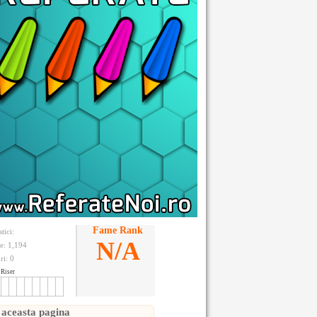
Fame Rank
stici:
N/A
te: 1,194
ri:
0
Riser
 aceasta pagina