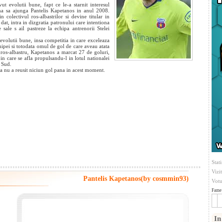
 evolutii bune, fapt ce le-a starnit interesul
rma sa ajunga Pantelis Kapetanos in anul 2008.
 colectivul ros-albastrilor si devine titular in
t, intra in dizgratia patronului care intentiona
sale s ail pastreze la echipa antrenorii Stelei
volutii bune, insa competitia in care exceleaza
ipei si totodata omul de gol de care aveau atata
 ros-albastru, Kapetanos a marcat 27 de goluri,
in care se afla propulsandu-l in lotul nationalei
 Sud.
nsa nu a reusit niciun gol pana in acest moment.
Stati
Vizi
Pantelis Kapetanos(by cosmmin93)
Votu
Fame 
In