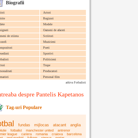
Biografii
tisti
Actori
trite
Regizori
dete
Modele
signeri
Oameni de afaceri
meni de stiinta
Scriitori
lozofi
Muzicieni
mpozitori
Poeti
esedinti
Sportivi
tbalisti
Politicieni
ctori
Trupe
rsonalitati
Producatori
enaristi
Personal film
arhiva Fotbalisti
ntreaba despre Pantelis Kapetanos
Tag-uri Populare
otbal
fundas
mijlocas
atacant
anglia
lutie
fotbalist
manchester united
antrenor
mier league
cariera
romania
craiova
barcelona
rt
real madrid
fulham
steaua
portar