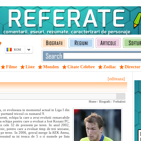
ROM
Filme
Liste
Monden
Citate Celebre
Zodiac
Director
[editeaza]
Home
/
Biografii
/
Fotbalisti
ca, ce evolueaza in momentul actual in Liga I din
 purttand tricoul cu numarul 9.
sti, echipa la care a avut evolutii remarcabile
ma echipa pentru care a evoluat a fost Kozani FC,
in cele 32 de prezente pe teren. In anul 2002,
onic, pentru care a evoluat timp de trei sezoane,
t pe teren. In 2006, grecul merge la AEK Atena,
reusind sa isi treaca de 5 o
ri numele pe lista