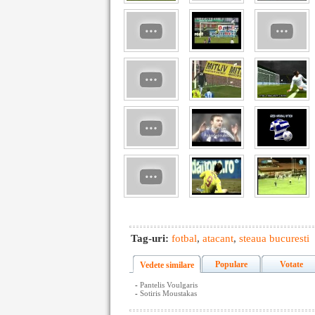
Tag-uri:
fotbal
,
atacant
,
steaua bucuresti
Populare
Votate
Vedete similare
-
Pantelis Voulgaris
-
Sotiris Moustakas