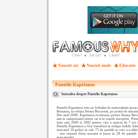
Nascuti azi
Nascuti unde
Educatie
Pantelis Kapetanos
Q:
Intreaba despre Pantelis Kapetanos
Pantelis Kapetanos este un fotbalist de nationalitate grea
Romania, la echipa Steaua Bucuresti, pe postul de atacant
Din anul 2008, Kapetanos evolueaza pentru Steaua Bucure
atat in campionatul intern cat si in cupele europene. Pri
intre anii 2000 si 2002 pentru care a marcat de 7 ori 
Pantelis Kapetanos a fost transferat la echipa Iraklis Sal
marcand 10 goluri in cele 75 de partide in care s-a afla
une ramane doua sezoane si joaca in 28 de partide 
marcatorilor.