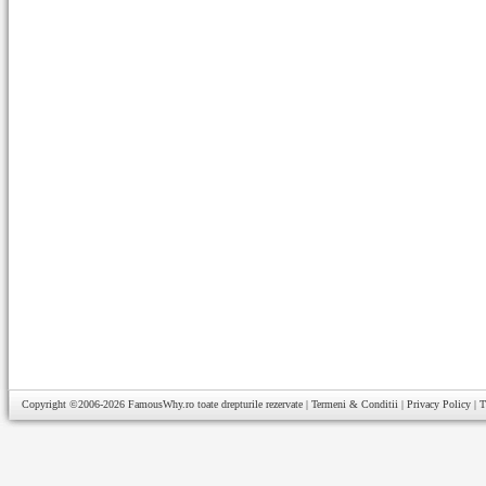
Copyright ©2006-2026
FamousWhy.ro
toate drepturile rezervate |
Termeni & Conditii
|
Privacy Policy
|
T