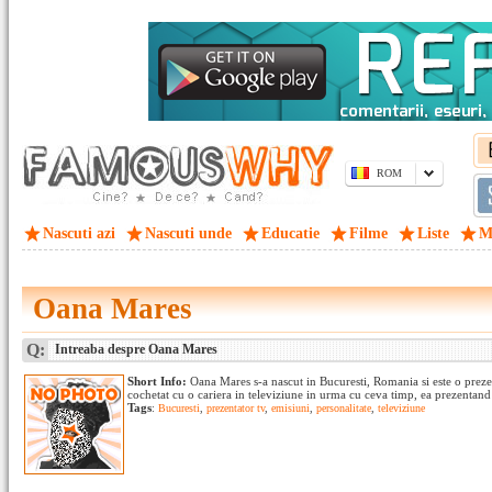
ROM
Nascuti azi
Nascuti unde
Educatie
Filme
Liste
M
Oana Mares
Q:
Intreaba despre Oana Mares
Short Info:
Oana Mares s-a nascut in Bucuresti, Romania si este o preze
cochetat cu o cariera in televiziune in urma cu ceva timp, ea prezentand st
Tags
:
Bucuresti
,
prezentator tv
,
emisiuni
,
personalitate
,
televiziune