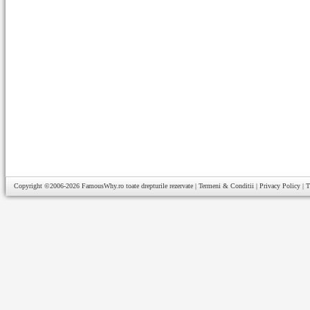
Copyright ©2006-2026
FamousWhy.ro
toate drepturile rezervate |
Termeni & Conditii
|
Privacy Policy
|
T