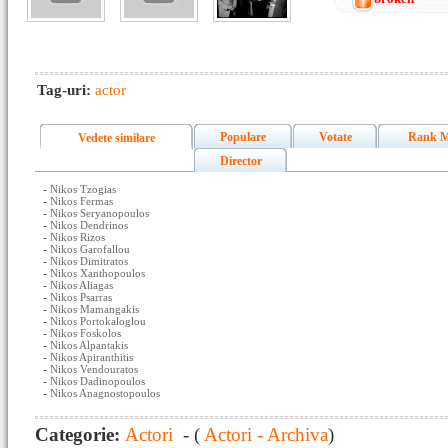
Tag-uri:
actor
Populare
Votate
Rank M
Vedete similare
Director
-
Nikos Tzogias
-
Nikos Fermas
-
Nikos Seryanopoulos
-
Nikos Dendrinos
-
Nikos Rizos
-
Nikos Garofallou
-
Nikos Dimitratos
-
Nikos Xanthopoulos
-
Nikos Aliagas
-
Nikos Psarras
-
Nikos Mamangakis
-
Nikos Portokaloglou
-
Nikos Foskolos
-
Nikos Alpantakis
-
Nikos Apiranthitis
-
Nikos Vendouratos
-
Nikos Dadinopoulos
-
Nikos Anagnostopoulos
Categorie:
Actori
- (
Actori - Archiva
)