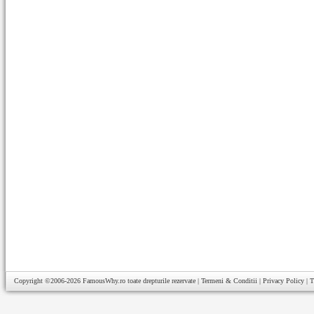
Copyright ©2006-2026
FamousWhy.ro
toate drepturile rezervate |
Termeni & Conditii
|
Privacy Policy
|
T