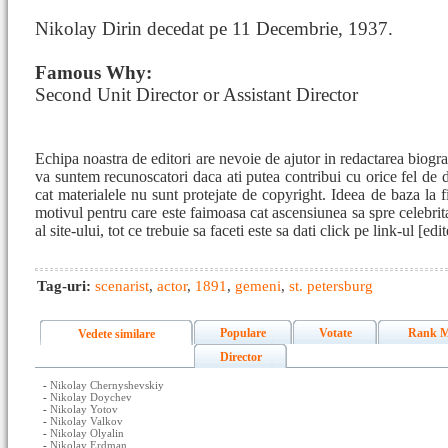
Nikolay Dirin decedat pe 11 Decembrie, 1937.
Famous Why:
Second Unit Director or Assistant Director
Echipa noastra de editori are nevoie de ajutor in redactarea biogr
va suntem recunoscatori daca ati putea contribui cu orice fel de 
cat materialele nu sunt protejate de copyright. Ideea de baza la fi
motivul pentru care este faimoasa cat ascensiunea sa spre celebrita
al site-ului, tot ce trebuie sa faceti este sa dati click pe link-ul [e
Tag-uri:
scenarist
,
actor
,
1891
,
gemeni
,
st. petersburg
Populare
Votate
Rank M
Vedete similare
Director
-
Nikolay Chernyshevskiy
-
Nikolay Doychev
-
Nikolay Yotov
-
Nikolay Valkov
-
Nikolay Olyalin
-
Nikolay Erdman