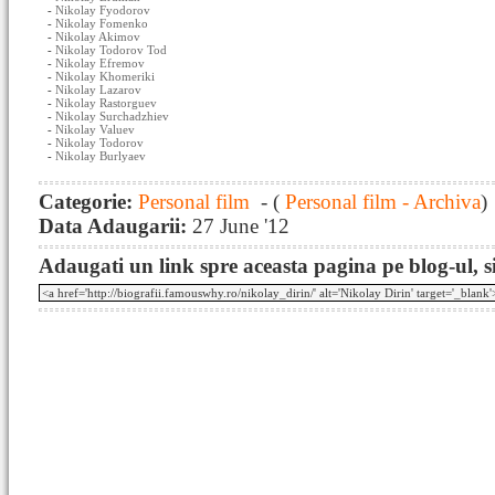
-
Nikolay Fyodorov
-
Nikolay Fomenko
-
Nikolay Akimov
-
Nikolay Todorov Tod
-
Nikolay Efremov
-
Nikolay Khomeriki
-
Nikolay Lazarov
-
Nikolay Rastorguev
-
Nikolay Surchadzhiev
-
Nikolay Valuev
-
Nikolay Todorov
-
Nikolay Burlyaev
Categorie:
Personal film
- (
Personal film - Archiva
)
Data Adaugarii:
27 June '12
Adaugati un link spre aceasta pagina pe blog-ul, si