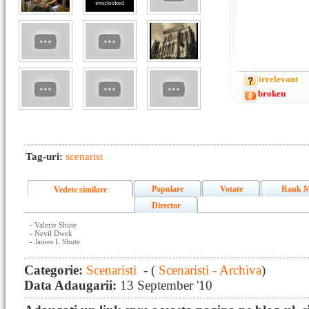
irrelevant
broken
Tag-uri:
scenarist
Populare
Votate
Rank M
Vedete similare
Director
-
Valerie Shute
-
Nevil Dwek
-
James L Shute
Categorie:
Scenaristi
- (
Scenaristi - Archiva
)
Data Adaugarii:
13 September '10