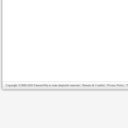
Copyright ©2006-2026
FamousWhy.ro
toate drepturile rezervate |
Termeni & Conditii
|
Privacy Policy
|
T