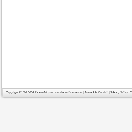
Copyright ©2006-2026
FamousWhy.ro
toate drepturile rezervate |
Termeni & Conditii
|
Privacy Policy
|
T