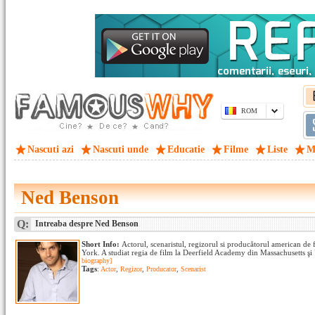
ROM
Nascuti azi
Nascuti unde
Educatie
Filme
Liste
M
Ned Benson
Q:
Intreaba despre Ned Benson
Short Info:
Actorul, scenaristul, regizorul si producătorul american de
York. A studiat regia de film la Deerfield Academy din Massachusetts şi 
biography]
Tags
:
Actor
,
Regizor
,
Producator
,
Scenarist