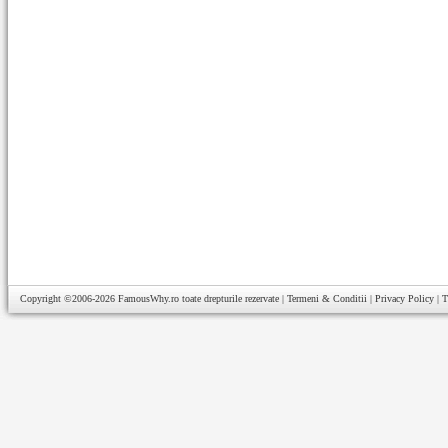
Copyright ©2006-2026
FamousWhy.ro
toate drepturile rezervate |
Termeni & Conditii
|
Privacy Policy
|
T