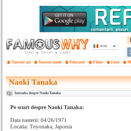
ROM
Nascuti azi
Nascuti unde
Educatie
Filme
Liste
M
Naoki Tanaka
Q:
Intreaba despre Naoki Tanaka
Pe scurt despre Naoki Tanaka:
Data nasterii: 04/26/1971
Locatia: Toyonaka, Japonia