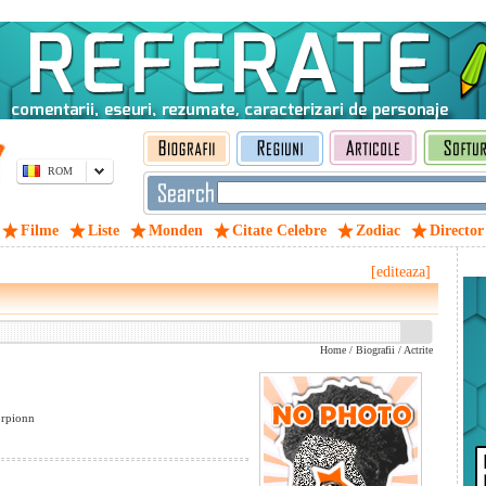
ROM
Filme
Liste
Monden
Citate Celebre
Zodiac
Director
[editeaza]
Home
/
Biografii
/
Actrite
orpionn