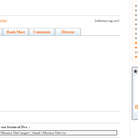
rist
[editeaza tag-uri]
Rank Mare
Comentate
Director
so
l sau forum-ul Dvs. :