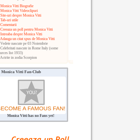
Monica Vitti Biografie
Monica Vitti Videoclipuri
Site-uri despre Monica Vitti
Tab-uri utile
Comentarii
Creeaza un poll pentru Monica Vitti
Intreaba despre Monica Vitti
Adauga un citat spus de Monica Vitti
Vedete nascute pe 03 Noiembrie
Celebritati nascute in Rome
Italy (some
urces list 1933)
Actrite in zodia Scorpion
Monica Vitti Fan-Club
BECOME A FAMOUS FAN!
Monica Vitti has no Fans yet!