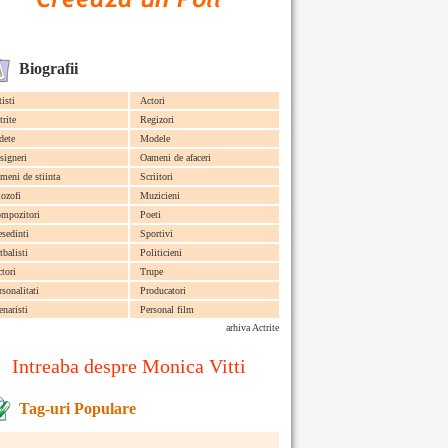
Biografii
tisti
Actori
trite
Regizori
dete
Modele
signeri
Oameni de afaceri
meni de stiinta
Scriitori
lozofi
Muzicieni
mpozitori
Poeti
esedinti
Sportivi
tbalisti
Politicieni
ctori
Trupe
rsonalitati
Producatori
enaristi
Personal film
arhiva Actrite
Intreaba despre Monica Vitti
Tag-uri Populare