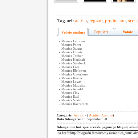
Tag-uri:
actrita
,
regizor
,
producator
,
scena
Populare
Votate
Vedete similare
-
Monica Calhoun
-
Monica Potter
-
Monica Staggs
-
Monica Ghiuta
-
Monica Teuber
-
Monica Hershaft
-
Monica Stenbeck
-
Monica Creel
-
Monica Bleibtreu
-
Monica Guerritore
-
Monica Keena
-
Monica Lewis
-
Monica Maughan
-
Monica Arnold
-
Monica Clay
-
Monica Baal
-
Monica Scattini
-
Monica Roccaforte
Categorie:
Actrite
- (
Actrite - Archiva
)
Data Adaugarii:
13 September '10
Adaugati un link spre aceasta pagina pe blog-ul, site-u