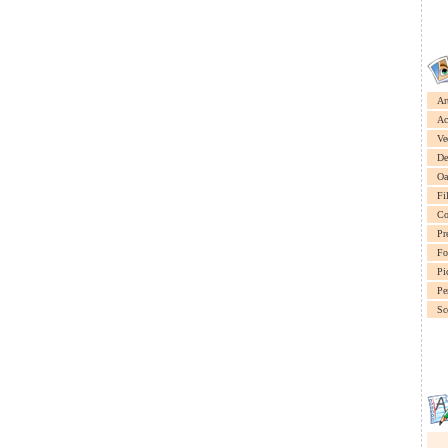
Ar
Ac
Ve
De
Oa
Fi
Co
Pr
Fo
Pi
Pe
Sc