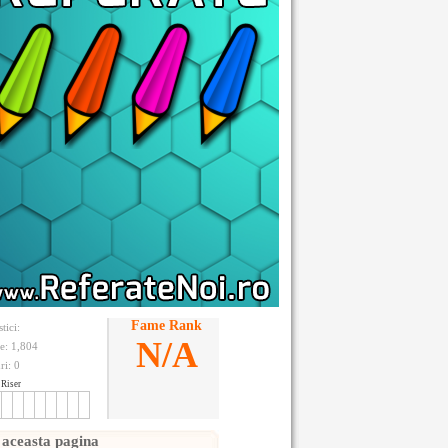
Fame Rank
stici:
N/A
te: 1,804
ri:
0
Riser
 aceasta pagina