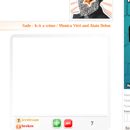
Sade - Is it a crime / Monica Vitti and Alain Delon
Stati
Vizi
Votu
Fame 
irrelevant
7
broken
In