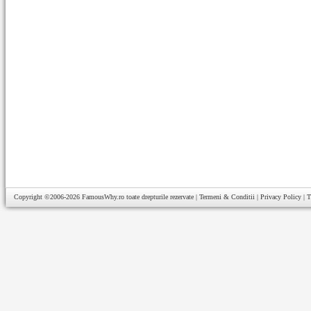
Copyright ©2006-2026
FamousWhy.ro
toate drepturile rezervate |
Termeni & Conditii
|
Privacy Policy
|
T