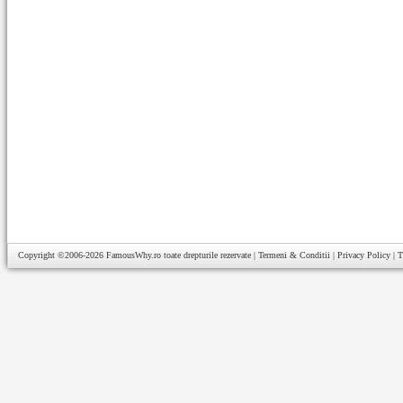
Copyright ©2006-2026
FamousWhy.ro
toate drepturile rezervate |
Termeni & Conditii
|
Privacy Policy
|
T