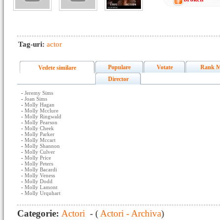
Tag-uri:
actor
Populare
Votate
Rank M
Vedete similare
Director
-
Jeremy Sims
-
Joan Sims
-
Molly Hagan
-
Molly Mcclure
-
Molly Ringwald
-
Molly Pearson
-
Molly Cheek
-
Molly Parker
-
Molly Mccart
-
Molly Shannon
-
Molly Culver
-
Molly Price
-
Molly Peters
-
Molly Bacardi
-
Molly Veness
-
Molly Dodd
-
Molly Lamont
-
Molly Urquhart
Categorie:
Actori
- (
Actori - Archiva
)