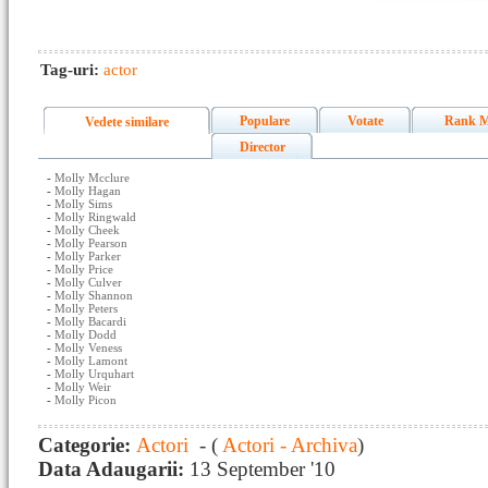
Tag-uri:
actor
Populare
Votate
Rank M
Vedete similare
Director
-
Molly Mcclure
-
Molly Hagan
-
Molly Sims
-
Molly Ringwald
-
Molly Cheek
-
Molly Pearson
-
Molly Parker
-
Molly Price
-
Molly Culver
-
Molly Shannon
-
Molly Peters
-
Molly Bacardi
-
Molly Dodd
-
Molly Veness
-
Molly Lamont
-
Molly Urquhart
-
Molly Weir
-
Molly Picon
Categorie:
Actori
- (
Actori - Archiva
)
Data Adaugarii:
13 September '10