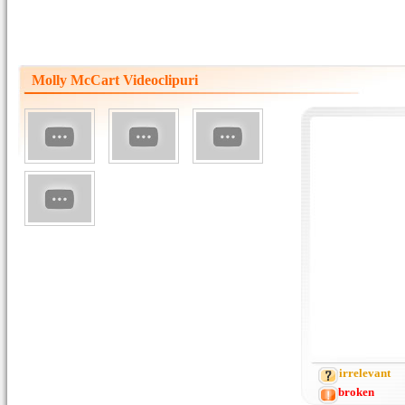
Molly McCart Videoclipuri
irrelevant
broken