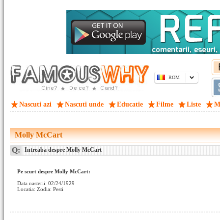
ROM
Nascuti azi
Nascuti unde
Educatie
Filme
Liste
M
Molly McCart
Q:
Intreaba despre Molly McCart
Pe scurt despre Molly McCart:
Data nasterii: 02/24/1929
Locatia: Zodia: Pesti