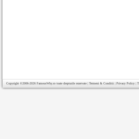
Copyright ©2006-2026
FamousWhy.ro
toate drepturile rezervate |
Termeni & Conditii
|
Privacy Policy
|
T