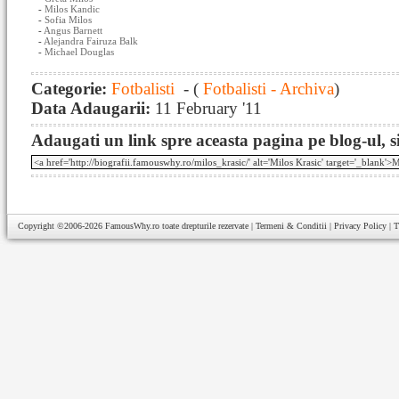
-
Milos Kandic
-
Sofia Milos
-
Angus Barnett
-
Alejandra Fairuza Balk
-
Michael Douglas
Categorie:
Fotbalisti
- (
Fotbalisti - Archiva
)
Data Adaugarii:
11 February '11
Adaugati un link spre aceasta pagina pe blog-ul, si
Copyright ©2006-2026
FamousWhy.ro
toate drepturile rezervate |
Termeni & Conditii
|
Privacy Policy
|
T