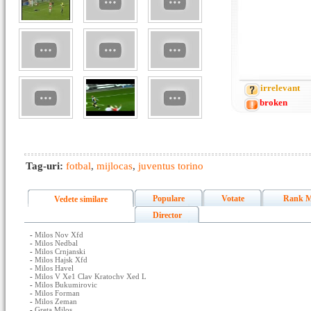
irrelevant
broken
Tag-uri:
fotbal
,
mijlocas
,
juventus torino
Populare
Votate
Rank M
Vedete similare
Director
-
Milos Nov Xfd
-
Milos Nedbal
-
Milos Crnjanski
-
Milos Hajsk Xfd
-
Milos Havel
-
Milos V Xe1 Clav Kratochv Xed L
-
Milos Bukumirovic
-
Milos Forman
-
Milos Zeman
-
Greta Milos