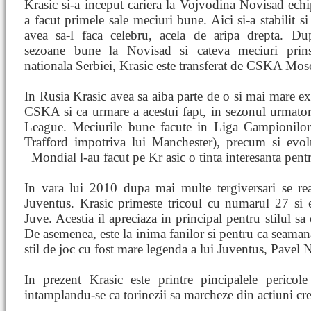
Krasic si-a inceput cariera la Vojvodina Novisad echi
a facut primele sale meciuri bune. Aici si-a stabilit si
avea sa-l faca celebru, acela de aripa drepta. Du
sezoane bune la Novisad si cateva meciuri prin
nationala Serbiei, Krasic este transferat de CSKA Mos
In Rusia Krasic avea sa aiba parte de o si mai mare e
CSKA si ca urmare a acestui fapt, in sezonul urmat
League. Meciurile bune facute in Liga Campionilor
Trafford impotriva lui Manchester), precum si evo
Mondial l-au facut pe Kr
asic o tinta interesanta pen
In vara lui 2010 dupa mai multe tergiversari se real
Juventus. Krasic primeste tricoul cu numarul 27 si e
Juve. Acestia il apreciaza in principal pentru stilul sa
De asemenea, este la inima fanilor si pentru ca seamana 
stil de joc cu fost mare legenda a lui Juventus, Pavel
In prezent Krasic este printre pincipalele pericol
intamplandu-se ca torinezii sa marcheze din actiuni cr