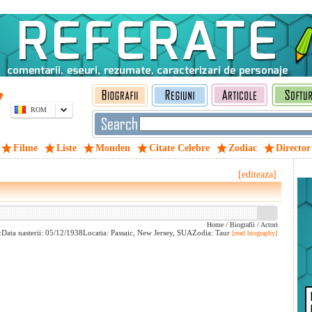
ROM
Filme
Liste
Monden
Citate Celebre
Zodiac
Director
[editeaza]
Home
/
Biografii
/
Actori
s:Data nasterii: 05/12/1938Locatia: Passaic, New Jersey, SUAZodia: Taur
[read biography]