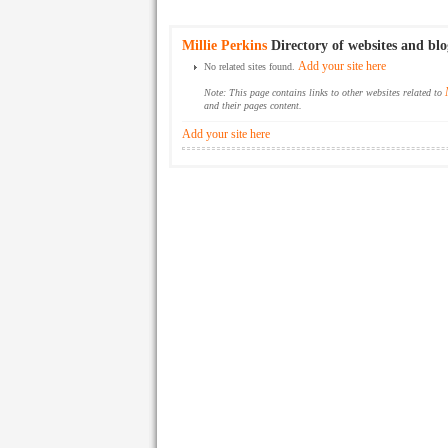
Millie Perkins
Directory of websites and blo
Add your site here
No related sites found.
Note: This page contains links to other websites related to
and their pages content.
Add your site here