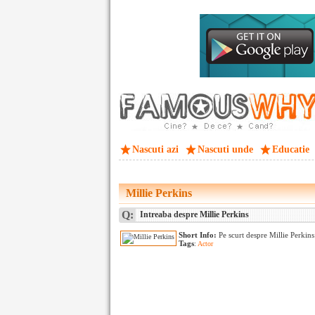
Nascuti azi
Nascuti unde
Educatie
Millie Perkins
Q:
Intreaba despre Millie Perkins
Short Info:
Pe scurt despre Millie Perkin
Tags
:
Actor