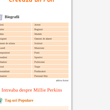
Biografii
tisti
Actori
trite
Regizori
dete
Modele
signeri
Oameni de afaceri
meni de stiinta
Scriitori
lozofi
Muzicieni
mpozitori
Poeti
esedinti
Sportivi
tbalisti
Politicieni
ctori
Trupe
rsonalitati
Producatori
enaristi
Personal film
arhiva Actori
Intreaba despre Millie Perkins
Tag-uri Populare