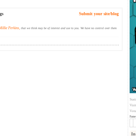
gs
Submit your site/blog
Millie Perkins,
that we think may be of interest and use to you. We have no control over them
Stati
Vizi
Votu
Fame 
In