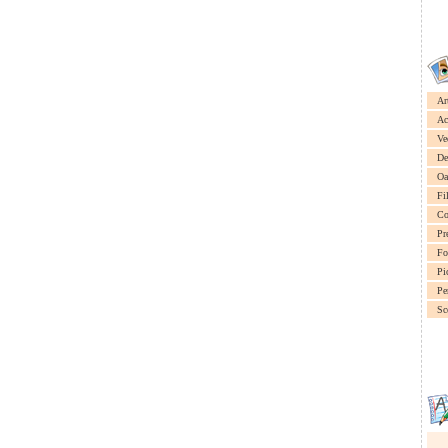
Ar
Ac
Ve
De
Oa
Fi
Co
Pr
Fo
Pi
Pe
Sc