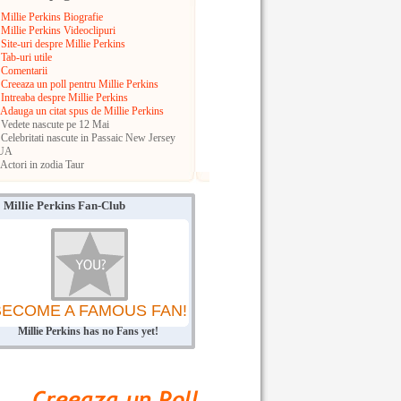
Millie Perkins Biografie
Millie Perkins Videoclipuri
Site-uri despre Millie Perkins
Tab-uri utile
Comentarii
Creeaza un poll pentru Millie Perkins
Intreaba despre Millie Perkins
Adauga un citat spus de Millie Perkins
Vedete nascute pe 12 Mai
Celebritati nascute in Passaic
New Jersey
UA
Actori in zodia Taur
Millie Perkins Fan-Club
BECOME A FAMOUS FAN!
Millie Perkins has no Fans yet!