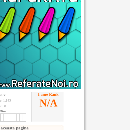
Fame Rank
stici:
N/A
te: 1,143
ri:
0
Riser
 aceasta pagina